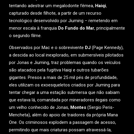
tentando adestrar um megalodonte fêmea,
Haiqi
,
capturado desde filhote, a partir de um recurso
tecnológico desenvolvido por Jiuming – remetendo em
menor escala à franquia
Do Fundo do Mar
, principalmente
o segundo filme.
Observados por Mac e o sobrevivente
DJ
(Page Kennedy),
a descida ao local inexplorado, em submersíveis pilotados
por Jonas e Jiuming, traz problemas quando os veículos
são atacados pela fugitiva Haiqi e outros tubarões
gigantes. Presos a mais de 25 mil pés de profundidade,
eles utilizam os exoesqueletos criados por Jiuming para
tentar chegar a uma estação submersa que não sabiam
que estava lá, comandada por mineradores ilegais como
um velho conhecido de Jonas,
Montes
(Sergio Peris-
Mencheta), além do apoio de traidores da própria Mana
One. Os criminosos explodem a passagem de acesso,
permitindo que mais criaturas possam atravessá-la,