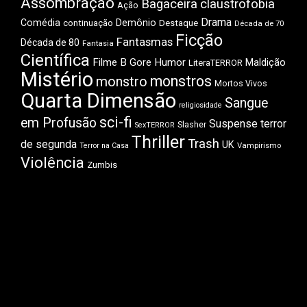
Assombração
Bagaceira
claustrofobia
Ação
Drama
Comédia
Demônio
Destaque
continuação
Década de 70
Ficção
Fantasmas
Década de 80
Fantasia
Científica
Filme B
Gore
Humor
Maldição
LiteraTERROR
Mistério
monstros
monstro
Mortos Vivos
Quarta Dimensão
Sangue
religiosidade
sci-fi
em Profusão
Suspense
terror
Slasher
SexTERROR
Thriller
Trash
de segunda
UK
Vampirismo
Terror na Casa
Violência
Zumbis