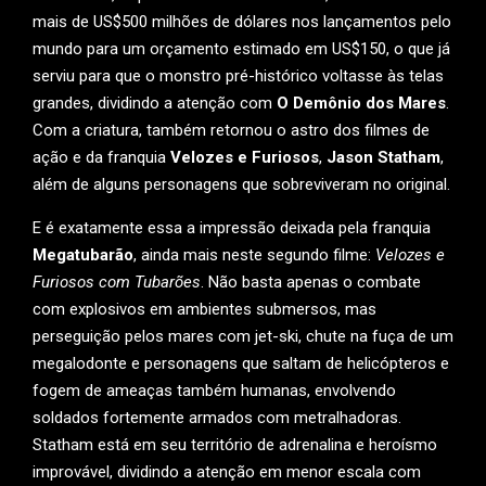
mais de US$500 milhões de dólares nos lançamentos pelo
mundo para um orçamento estimado em US$150, o que já
serviu para que o monstro pré-histórico voltasse às telas
grandes, dividindo a atenção com
O Demônio dos Mares
.
Com a criatura, também retornou o astro dos filmes de
ação e da franquia
Velozes e Furiosos
,
Jason Statham
,
além de alguns personagens que sobreviveram no original.
E é exatamente essa a impressão deixada pela franquia
Megatubarão
, ainda mais neste segundo filme:
Velozes e
Furiosos com Tubarões
. Não basta apenas o combate
com explosivos em ambientes submersos, mas
perseguição pelos mares com jet-ski, chute na fuça de um
megalodonte e personagens que saltam de helicópteros e
fogem de ameaças também humanas, envolvendo
soldados fortemente armados com metralhadoras.
Statham está em seu território de adrenalina e heroísmo
improvável, dividindo a atenção em menor escala com