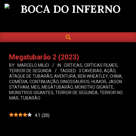
Skip
to
BOCA
content
DO
SEARCH
Primary
INFERNO
Navigation
Menu
Megatubarão 2 (2023)
BY:
MARCELO MILICI
IN:
CRÍTICAS
,
CRÍTICAS FILMES
,
TERROR DE SEGUNDA
TAGGED:
3 CAVEIRAS
,
AÇÃO
,
ATAQUE DE TUBARÃO
,
AVENTURA
,
BEN WHEATLEY
,
CHINA
,
COMÉDIA
,
CONTINUAÇÃO
,
DINOSSAUROS
,
HUMOR
,
JASON
STATHAM
,
MEG
,
MEGATUBARÃO
,
MONSTRO GIGANTE
,
MONSTROS GIGANTES
,
TERROR DE SEGUNDA
,
TERROR NO
MAR
,
TUBARÃO
4.1
(
20
)