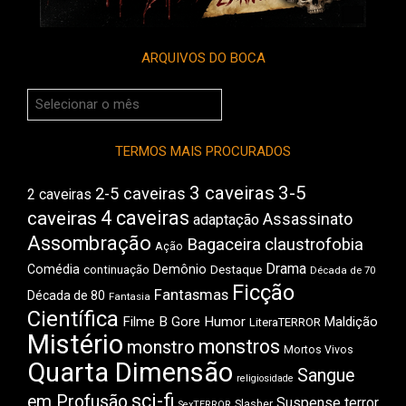
ARQUIVOS DO BOCA
Arquivos
do
Boca
TERMOS MAIS PROCURADOS
3 caveiras
3-5
2-5 caveiras
2 caveiras
4 caveiras
caveiras
Assassinato
adaptação
Assombração
Bagaceira
claustrofobia
Ação
Drama
Comédia
Demônio
Destaque
continuação
Década de 70
Ficção
Fantasmas
Década de 80
Fantasia
Científica
Filme B
Gore
Humor
Maldição
LiteraTERROR
Mistério
monstros
monstro
Mortos Vivos
Quarta Dimensão
Sangue
religiosidade
sci-fi
em Profusão
Suspense
terror
Slasher
SexTERROR