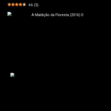
4.6
(
5
)