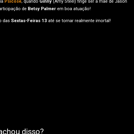
cia
Psicose
, quando
Ginny
(Amy Steel) finge ser a mãe de Jason
articipação de
Betsy Palmer
em boa atuação!
o das
Sextas-Feiras 13
até se tornar realmente imortal!
achou disso?