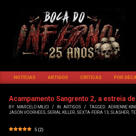
Skip
to
content
BOCA
DO
NOTÍCIAS
ARTIGOS
CRÍTICAS
POR DÉC
Primary
INFERNO
Navigation
Menu
Acampamento Sangrento 2, a estreia de
BY:
MARCELO MILICI
IN:
ARTIGOS
TAGGED:
ADRIENNE KIN
JASON VOORHEES
,
SERIAL KILLER
,
SEXTA-FEIRA 13
,
SLASHER
,
TE
5
(
2
)