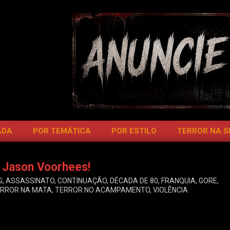
ADA
POR TEMÁTICA
POR ESTILO
TERROR NA 
 Jason Voorhees!
G
,
ASSASSINATO
,
CONTINUAÇÃO
,
DÉCADA DE 80
,
FRANQUIA
,
GORE
,
RROR NA MATA
,
TERROR NO ACAMPAMENTO
,
VIOLÊNCIA