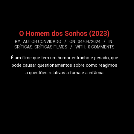
LEIA MAIS
O Homem dos Sonhos (2023)
2024-
BY:
AUTOR CONVIDADO
ON:
04/04/2024
IN:
CRÍTICAS
,
CRÍTICAS FILMES
WITH:
0 COMMENTS
04-
04
É um filme que tem um humor estranho e pesado, que
pode causar questionamentos sobre como reagimos
a questões relativas a fama e a infâmia
LEIA MAIS