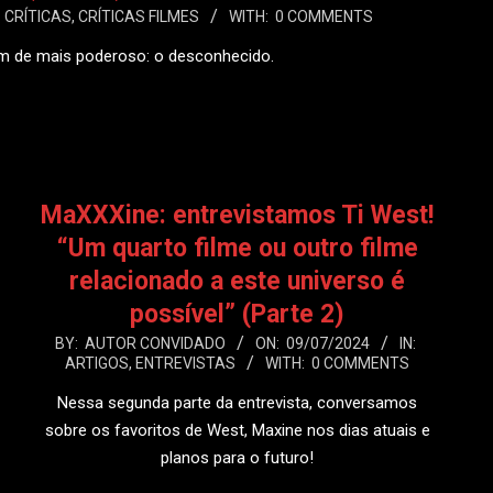
CRÍTICAS
,
CRÍTICAS FILMES
WITH:
0 COMMENTS
em de mais poderoso: o desconhecido.
 MAIS
MaXXXine: entrevistamos Ti West!
“Um quarto filme ou outro filme
relacionado a este universo é
possível” (Parte 2)
2024-
BY:
AUTOR CONVIDADO
ON:
09/07/2024
IN:
ARTIGOS
,
ENTREVISTAS
WITH:
0 COMMENTS
07-
09
Nessa segunda parte da entrevista, conversamos
sobre os favoritos de West, Maxine nos dias atuais e
planos para o futuro!