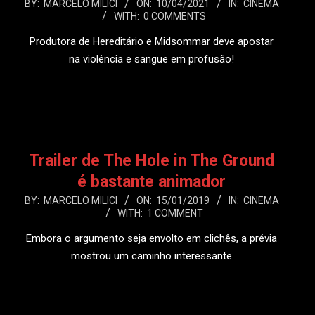
2021-
BY:
MARCELO MILICI
ON:
10/04/2021
IN:
CINEMA
WITH:
0 COMMENTS
04-
10
Produtora de Hereditário e Midsommar deve apostar
na violência e sangue em profusão!
LEIA MAIS
Trailer de The Hole in The Ground
é bastante animador
2019-
BY:
MARCELO MILICI
ON:
15/01/2019
IN:
CINEMA
WITH:
1 COMMENT
01-
15
Embora o argumento seja envolto em clichês, a prévia
mostrou um caminho interessante
LEIA MAIS