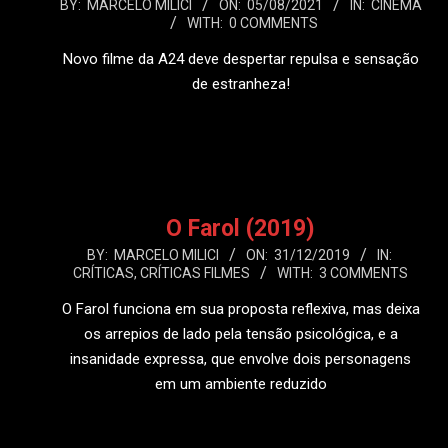
2021-
BY:
MARCELO MILICI
ON:
05/08/2021
IN:
CINEMA
WITH:
0 COMMENTS
08-
05
Novo filme da A24 deve despertar repulsa e sensação
de estranheza!
LEIA MAIS
O Farol (2019)
2019-
BY:
MARCELO MILICI
ON:
31/12/2019
IN:
CRÍTICAS
,
CRÍTICAS FILMES
WITH:
3 COMMENTS
12-
31
O Farol funciona em sua proposta reflexiva, mas deixa
os arrepios de lado pela tensão psicológica, e a
insanidade expressa, que envolve dois personagens
em um ambiente reduzido
LEIA MAIS