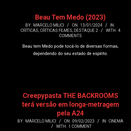
Beau Tem Medo (2023)
2024-
BY:
MARCELO MILICI
ON:
13/01/2024
IN:
CRÍTICAS
,
CRÍTICAS FILMES
,
DESTAQUE 2
WITH:
4
01-
COMMENTS
13
Beau tem Medo pode tocá-lo de diversas formas,
dependendo do seu estado de espírito.
LEIA MAIS
Creepypasta THE BACKROOMS
terá versão em longa-metragem
pela A24
2023-
BY:
MARCELO MILICI
ON:
09/02/2023
IN:
CINEMA
WITH:
1 COMMENT
02-