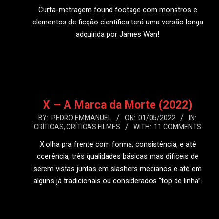
09
Curta-metragem found footage com monstros e
elementos de ficção científica terá uma versão longa
adquirida por James Wan!
LEIA MAIS
X – A Marca da Morte (2022)
2022-
BY:
PEDRO EMMANUEL
ON:
01/05/2022
IN:
CRÍTICAS
,
CRÍTICAS FILMES
WITH:
11 COMMENTS
05-
01
X olha pra frente com forma, consistência, e até
coerência, três qualidades básicas mas difíceis de
serem vistas juntas em slashers medianos e até em
alguns já tradicionais ou considerados “top de linha”.
LEIA MAIS