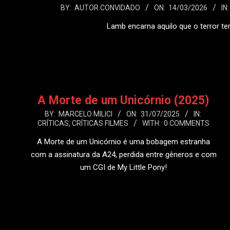
2026-
BY:
AUTOR CONVIDADO
ON:
14/03/2026
IN:
03-
Lamb encarna aquilo que o terror t
14
LEIA
A Morte de um Unicórnio (2025)
2025-
BY:
MARCELO MILICI
ON:
31/07/2025
IN:
CRÍTICAS
,
CRÍTICAS FILMES
WITH:
0 COMMENTS
07-
31
A Morte de um Unicórnio é uma bobagem estranha
com a assinatura da A24, perdida entre gêneros e com
um CGI de My Little Pony!
LEIA MAIS