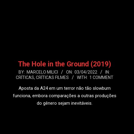
LEIA MAIS
The Hole in the Ground (2019)
2022-
BY:
MARCELO MILICI
ON:
03/04/2022
IN:
CRÍTICAS
,
CRÍTICAS FILMES
WITH:
1 COMMENT
04-
03
Aposta da A24 em um terror não tão slowburn
funciona, embora comparações a outras produções
do gênero sejam inevitáveis.
LEIA MAIS