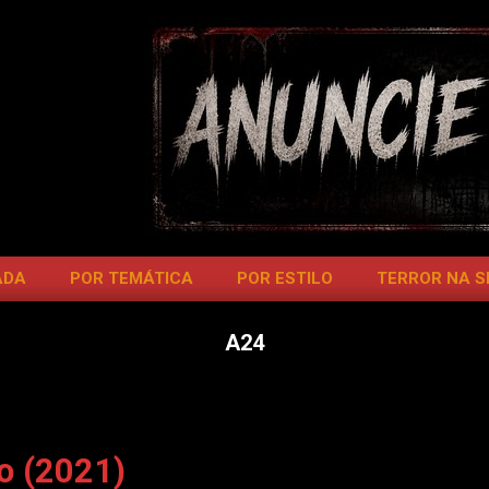
ADA
POR TEMÁTICA
POR ESTILO
TERROR NA 
A24
o (2021)