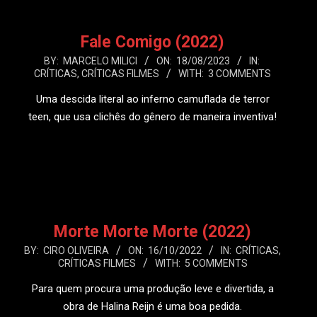
Fale Comigo (2022)
2023-
BY:
MARCELO MILICI
ON:
18/08/2023
IN:
CRÍTICAS
,
CRÍTICAS FILMES
WITH:
3 COMMENTS
08-
18
Uma descida literal ao inferno camuflada de terror
teen, que usa clichês do gênero de maneira inventiva!
LEIA MAIS
Morte Morte Morte (2022)
2022-
BY:
CIRO OLIVEIRA
ON:
16/10/2022
IN:
CRÍTICAS
,
CRÍTICAS FILMES
WITH:
5 COMMENTS
10-
16
Para quem procura uma produção leve e divertida, a
obra de Halina Reijn é uma boa pedida.