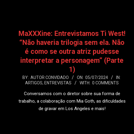
MaXXXine: Entrevistamos Ti West!
“Não haveria trilogia sem ela. Não
é como se outra atriz pudesse
interpretar a personagem” (Parte
1)
2024-
BY:
AUTOR CONVIDADO
ON:
05/07/2024
IN:
ARTIGOS
,
ENTREVISTAS
WITH:
0 COMMENTS
07-
05
Conversamos com o diretor sobre sua forma de
trabalho, a colaboração com Mia Goth, as dificuldades
de gravar em Los Angeles e mais!
LEIA MAIS