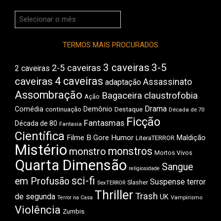
Arquivos
do
Boca
TERMOS MAIS PROCURADOS
3 caveiras
3-5
2-5 caveiras
2 caveiras
4 caveiras
caveiras
Assassinato
adaptação
Assombração
Bagaceira
claustrofobia
Ação
Drama
Comédia
Demônio
Destaque
continuação
Década de 70
Ficção
Fantasmas
Década de 80
Fantasia
Científica
Filme B
Gore
Humor
Maldição
LiteraTERROR
Mistério
monstros
monstro
Mortos Vivos
Quarta Dimensão
Sangue
religiosidade
sci-fi
em Profusão
Suspense
terror
Slasher
SexTERROR
Thriller
Trash
de segunda
UK
Vampirismo
Terror na Casa
Violência
Zumbis