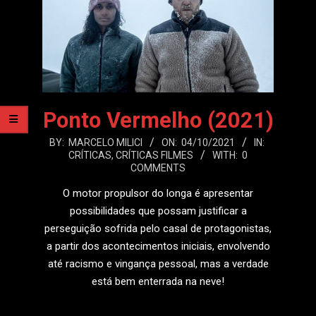
Ponto Vermelho (2021)
2021-
BY:
MARCELO MILICI
ON:
04/10/2021
IN:
CRÍTICAS
,
CRÍTICAS FILMES
WITH:
0
10-
COMMENTS
04
O motor propulsor do longa é apresentar
possibilidades que possam justificar a
perseguição sofrida pelo casal de protagonistas,
a partir dos acontecimentos iniciais, envolvendo
até racismo e vingança pessoal, mas a verdade
está bem enterrada na neve!
LEIA MAIS