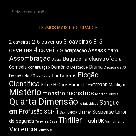
Arquivos
do
Boca
TERMOS MAIS PROCURADOS
3 caveiras
3-5
2-5 caveiras
2 caveiras
4 caveiras
caveiras
Assassinato
adaptação
Assombração
Bagaceira
claustrofobia
Ação
Drama
Comédia
Demônio
Destaque
continuação
Década de 70
Ficção
Fantasmas
Década de 80
Fantasia
Científica
Filme B
Gore
Humor
Maldição
LiteraTERROR
Mistério
monstros
monstro
Mortos Vivos
Quarta Dimensão
Sangue
religiosidade
sci-fi
em Profusão
Suspense
terror
Slasher
SexTERROR
Thriller
Trash
de segunda
UK
Vampirismo
Terror na Casa
Violência
Zumbis