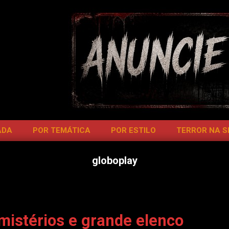
ADA
POR TEMÁTICA
POR ESTILO
TERROR NA 
globoplay
mistérios e grande elenco