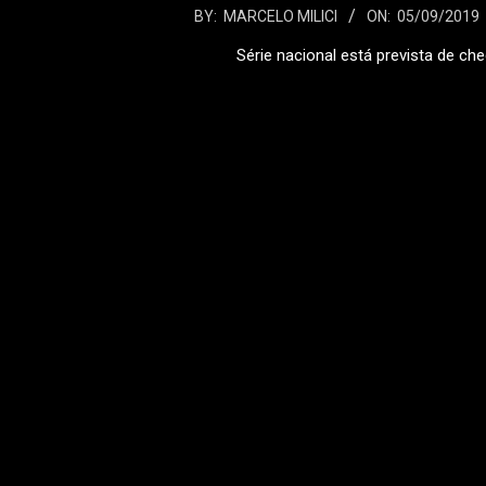
2019-
BY:
MARCELO MILICI
ON:
05/09/2019
09-
Série nacional está prevista de c
05
LEIA