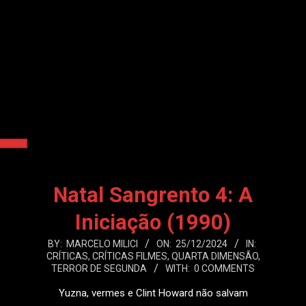
Natal Sangrento 4: A
Iniciação (1990)
2024-
BY:
MARCELO MILICI
ON:
25/12/2024
IN:
CRÍTICAS
,
CRÍTICAS FILMES
,
QUARTA DIMENSÃO
,
12-
TERROR DE SEGUNDA
WITH:
0 COMMENTS
25
Yuzna, vermes e Clint Howard não salvam