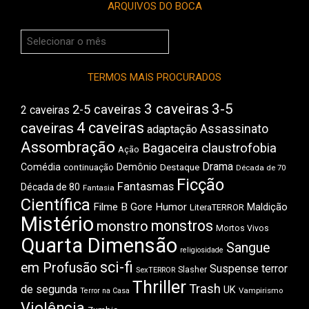
ARQUIVOS DO BOCA
Arquivos
do
Boca
TERMOS MAIS PROCURADOS
3 caveiras
3-5
2-5 caveiras
2 caveiras
4 caveiras
caveiras
Assassinato
adaptação
Assombração
Bagaceira
claustrofobia
Ação
Drama
Comédia
Demônio
Destaque
continuação
Década de 70
Ficção
Fantasmas
Década de 80
Fantasia
Científica
Filme B
Gore
Humor
Maldição
LiteraTERROR
Mistério
monstros
monstro
Mortos Vivos
Quarta Dimensão
Sangue
religiosidade
sci-fi
em Profusão
Suspense
terror
Slasher
SexTERROR
Thriller
Trash
de segunda
UK
Vampirismo
Terror na Casa
Violência