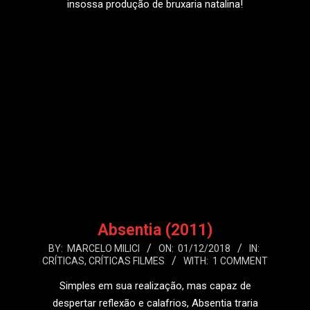
insossa produção de bruxaria natalina!
LEIA MAIS
Absentia (2011)
2018-
BY:
MARCELO MILICI
ON:
01/12/2018
IN:
CRÍTICAS
,
CRÍTICAS FILMES
WITH:
1 COMMENT
12-
01
Simples em sua realização, mas capaz de
despertar reflexão e calafrios, Absentia traria