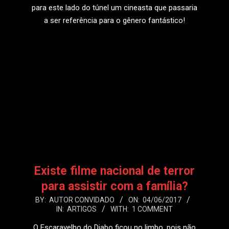
para este lado do túnel um cineasta que passaria
a ser referência para o gênero fantástico!
LEIA MAIS
Existe filme nacional de terror
para assistir com a família?
2017-
BY:
AUTOR CONVIDADO
ON:
04/06/2017
IN:
ARTIGOS
WITH:
1 COMMENT
06-
04
O Escaravelho do Diabo ficou no limbo, pois não