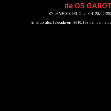
de OS GARO
2021-
BY:
MARCELO MILICI
ON:
23/09/20
09-
Irmã do ator, falecido em 2010, faz campanha p
23
LEIA