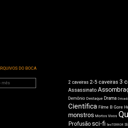
RQUIVOS DO BOCA
3 c
2-5 caveiras
2 caveiras
Assombra
Assassinato
Drama
Demônio
Destaque
Década
Científica
Filme B
Gore
H
Qu
monstros
Mortos Vivos
sci-fi
Profusão
Sl
SexTERROR