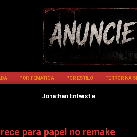
ADA
POR TEMÁTICA
POR ESTILO
TERROR NA 
Jonathan Entwistle
erece para papel no remake