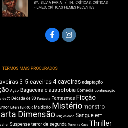
BY:
SILVIA FARIA
IN:
CRÍTICAS
,
CRÍTICAS
FILMES
,
CRÍTICAS FILMES RECENTES
TERMOS MAIS PROCURADOS
4 caveiras
aveiras
3-5 caveiras
adaptação
ção
Bagaceira
claustrofobia
Comédia
Ação
continuação
Ficção
Fantasmas
Década de 80
 de 70
Fantasia
Mistério
monstro
umor
Maldição
LiteraTERROR
arta Dimensão
Sangue em
religiosidade
Thriller
Suspense
terror de segunda
asher
Terror na Casa