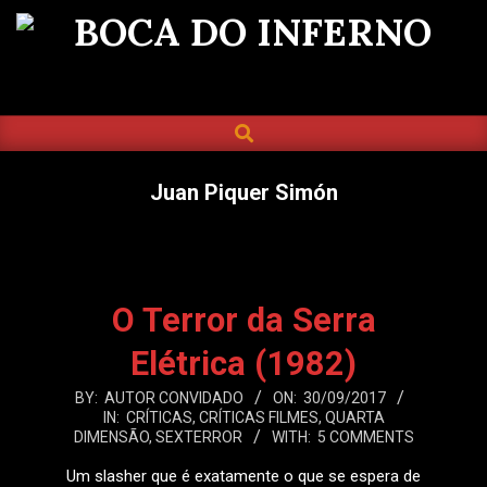
Skip
to
BOCA
content
DO
SEARCH
Primary
INFERNO
Navigation
Menu
Juan Piquer Simón
O Terror da Serra
Elétrica (1982)
2017-
BY:
AUTOR CONVIDADO
ON:
30/09/2017
IN:
CRÍTICAS
,
CRÍTICAS FILMES
,
QUARTA
09-
DIMENSÃO
,
SEXTERROR
WITH:
5 COMMENTS
30
Um slasher que é exatamente o que se espera de