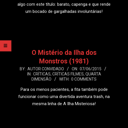
algo com este título: barato, capenga e que rende
um bocado de gargalhadas involuntárias!
LEIA MAIS
O Mistério da Ilha dos
Monstros (1981)
2015-
BY:
AUTOR CONVIDADO
ON:
07/06/2015
IN:
CRÍTICAS
,
CRÍTICAS FILMES
,
QUARTA
06-
DIMENSÃO
WITH:
0 COMMENTS
07
Para os menos pacientes, a fita também pode
funcionar como uma divertida aventura trash, na
mesma linha de A Ilha Misteriosa!
LEIA MAIS