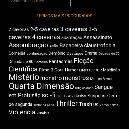
do
Boca
TERMOS MAIS PROCURADOS
3 caveiras
3-5
2-5 caveiras
2 caveiras
4 caveiras
caveiras
Assassinato
adaptação
Assombração
Bagaceira
claustrofobia
Ação
Drama
Comédia
Demônio
Destaque
continuação
Década de 70
Ficção
Fantasmas
Década de 80
Fantasia
Científica
Filme B
Gore
Humor
Maldição
LiteraTERROR
Mistério
monstros
monstro
Mortos Vivos
Quarta Dimensão
Sangue
religiosidade
sci-fi
em Profusão
Suspense
terror
Slasher
SexTERROR
Thriller
Trash
de segunda
UK
Vampirismo
Terror na Casa
Violência
Zumbis