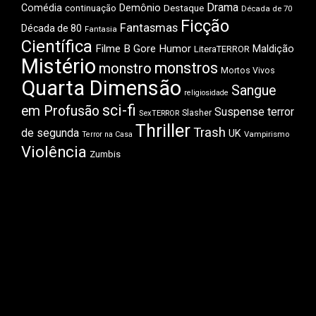
Drama
Comédia
Demônio
Destaque
continuação
Década de 70
Ficção
Fantasmas
Década de 80
Fantasia
Científica
Filme B
Gore
Humor
Maldição
LiteraTERROR
Mistério
monstros
monstro
Mortos Vivos
Quarta Dimensão
Sangue
religiosidade
sci-fi
em Profusão
Suspense
terror
Slasher
SexTERROR
Thriller
Trash
de segunda
UK
Vampirismo
Terror na Casa
Violência
Zumbis