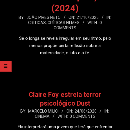
(2024)
2025-
BY:
JOÃO PIRES NETO
ON:
21/10/2025
IN:
CRÍTICAS
,
CRÍTICAS FILMES
WITH:
0
10-
COMMENTS
21
Se o longa se revela irregular em seu ritmo, pelo
menos propõe certa reflexão sobre a
maternidade, o luto e a fé.
LEIA MAIS
Claire Foy estrela terror
psicológico Dust
2020-
BY:
MARCELO MILICI
ON:
24/06/2020
IN:
CINEMA
WITH:
0 COMMENTS
06-
24
Ela interpretará uma jovem que terá que enfrentar