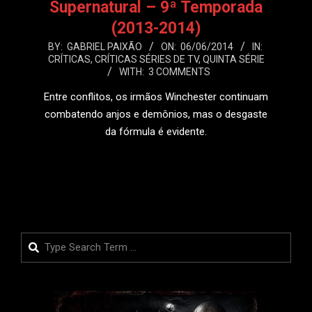
Supernatural – 9ª Temporada
(2013-2014)
2014-
BY:
GABRIEL PAIXÃO
ON:
06/06/2014
IN:
CRÍTICAS
,
CRÍTICAS SÉRIES DE TV
,
QUINTA SÉRIE
06-
WITH:
3 COMMENTS
06
Entre conflitos, os irmãos Winchester continuam
combatendo anjos e demônios, mas o desgaste
da fórmula é evidente.
LEIA MAIS
Search