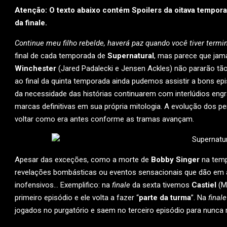
Atenção: O texto abaixo contém Spoilers da oitava tempor
da finale.
Continue meu filho rebelde, haverá paz quando você tiver term
final de cada temporada de
Supernatural
, mas parece que jama
Winchester
(Jared Padalecki e Jensen Ackles) não pararão t
ao final da quinta temporada ainda pudemos assistir a bons ep
da necessidade das histórias continuarem com interlúdios engr
marcas definitivas em sua própria mitologia. A evolução dos p
voltar como era antes conforme as tramas avançam.
Apesar das exceções, como a morte de
Bobby Singer
na temp
revelações bombásticas ou eventos sensacionais que dão em 
inofensivos… Exemplifico: na
finale
da sexta tivemos
Castiel
(Mi
primeiro episódio e ele volta a fazer “
parte da turma
”. Na
finale
jogados no purgatório e saem no terceiro episódio para nunca 