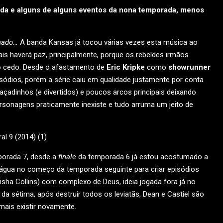
ada e alguns de alguns eventos da nona temporada, menos
inado…
A banda Kansas já tocou várias vezes esta música ao
is haverá paz, principalmente, porque os rebeldes irmãos
ão cedo. Desde o afastamento de
Eric Kripke
como
showrunner
isódios, porém a série caiu em qualidade justamente por conta
açadinhos (e divertidos) e poucos arcos principais deixando
ersonagens praticamente inexiste e tudo arruma um jeito de
orada 7, desde a
finale
da temporada 6 já estou acostumado a
água no começo da temporada seguinte para criar episódios
sha Collins) com complexo de Deus, ideia jogada fora já no
da sétima, após destruir todos os leviatãs, Dean e Castiel são
mais existir novamente.