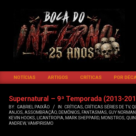
Skip
to
content
BOCA
DO
NOTÍCIAS
ARTIGOS
CRÍTICAS
POR DÉC
Primary
INFERNO
Navigation
Menu
Supernatural – 9ª Temporada (2013-201
BY:
GABRIEL PAIXÃO
IN:
CRÍTICAS
,
CRÍTICAS SÉRIES DE TV
,
Q
ANJOS
,
ASSOMBRAÇÃO
,
DEMÔNIOS
,
FANTASMAS
,
GUY NORMAN
KEVIN HOOKS
,
LICANTROPIA
,
MARK SHEPPARD
,
MONSTROS
,
QUIN
ANDREW
,
VAMPIRISMO