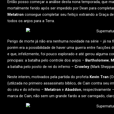
Então posso começar a análise desta nona temporada, que man
mortalmente ferido após ser impedido por Dean para completar
Metatron
consegue completar seu feitiço extraindo a Graça d
todos os anjos para a Terra.
Perigo de morte já não era nenhuma novidade na série – já na
f
porém era a possibilidade de haver uma guerra entre facções
e que, infelizmente, foi pouco explorado e até gerou alguma c
principais: a batalha pelo controle dos anjos –
Bartholomew
,
M
a batalha pelo posto de rei do inferno –
Crowley
(Mark Sheppar
Neste interim, motivados pela partida do profeta
Kevin Tran
(Os
(utilizada no primeiro assassinato bíblico, de Cain contra seu 
do céu e do inferno –
Metatron
e
Abaddon
, respectivamente –
marca de Cain, não sem um grande fardo a ser carregado, claro