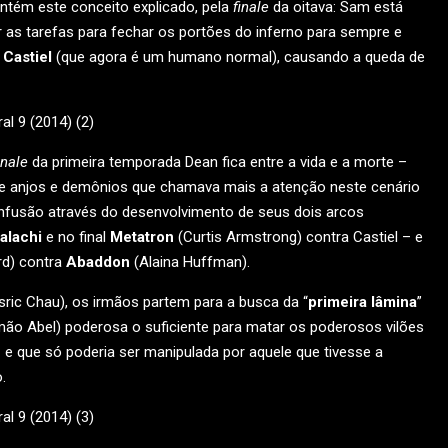
tém este conceito explicado, pela
finale
da oitava: Sam está
 as tarefas para fechar os portões do inferno para sempre e
e
Castiel
(que agora é um humano normal), causando a queda de
inale
da primeira temporada Dean fica entre a vida e a morte –
 de anjos e demônios que chamava mais a atenção neste cenário
onfusão através do desenvolvimento de seus dois arcos
alachi
e no final
Metatron
(Curtis Armstrong) contra Castiel – e
d) contra
Abaddon
(Alaina Huffman).
ric Chau), os irmãos partem para a busca da “
primeira lâmina
”
irmão Abel) poderosa o suficiente para matar os poderosos vilões
 e que só poderia ser manipulada por aquele que tivesse a
.