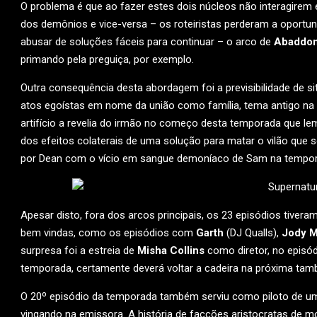
O problema é que ao fazer estes dois núcleos não interagirem 
dos demônios e vice-versa – os roteiristas perderam a oportuni
abusar de soluções fáceis para continuar – o arco de
Abaddo
primando pela preguiça, por exemplo.
Outra consequência desta abordagem foi a previsibilidade de 
atos egoístas em nome da união como família, tema antigo na
artifício a revelia do irmão no começo desta temporada que le
dos efeitos colaterais de uma solução para matar o vilão que 
por Dean com o vício em sangue demoníaco de Sam na temporad
Apesar disto, fora dos arcos principais, os 23 episódios tiver
bem vindas, como os episódios com
Garth
(DJ Qualls),
Jody M
surpresa foi a estreia de
Misha Collins
como diretor, no episó
temporada, certamente deverá voltar a cadeira na próxima ta
O 20º episódio da temporada também serviu como piloto de um
vingando na emissora. A história de facções aristocratas de