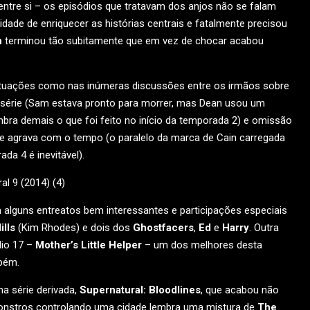
entre si – os episódios que tratavam dos anjos não se falam
dade de enriquecer as histórias centrais e fatalmente precisou
n
terminou tão subitamente que em vez de chocar acabou
situações como nas inúmeras discussões entre os irmãos sobre
 série (Sam estava pronto para morrer, mas Dean usou um
mbra demais o que foi feito no início da temporada 2) e omissão
se agrava com o tempo (o paralelo da marca de Cain carregada
a 4 é inevitável).
am alguns entreatos bem interessantes e participações especiais
ills
(Kim Rhodes) e dois dos
Ghostfacers
,
Ed
e
Harry
. Outra
dio 17 –
Mother’s Little Helper
– um dos melhores desta
mbém.
a série derivada,
Supernatural: Bloodlines
, que acabou não
 monstros controlando uma cidade lembra uma mistura de
The