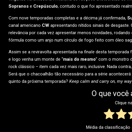
Sopranos
e
Crepúsculo
, contudo o que foi apresentado real
Com nove temporadas completas e a décima já confirmada,
Su
canal americano
CW
apresentando nítidos sinais de desgaste. 
relevância por cada vez apresentar menos novidades, rodando em
fórmula como um anjo num círculo de fogo feito com óleo sag
Assim se a reviravolta apresentada na
finale
desta temporada fo
e logo venha um monte de “
mais do mesmo
” com o monstro d
rock clássico – item cada vez mais raro, inclusive. Nada contra,
Será que o chacoalhão tão necessário para a série acontecerá
quinto da próxima temporada?
Keep calm and carry on, my wa
O que você 
Clique n
Média da classificação