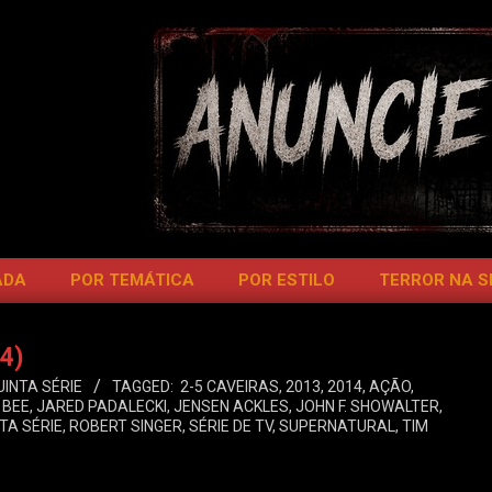
ADA
POR TEMÁTICA
POR ESTILO
TERROR NA 
4)
UINTA SÉRIE
TAGGED:
2-5 CAVEIRAS
,
2013
,
2014
,
AÇÃO
,
 BEE
,
JARED PADALECKI
,
JENSEN ACKLES
,
JOHN F. SHOWALTER
,
TA SÉRIE
,
ROBERT SINGER
,
SÉRIE DE TV
,
SUPERNATURAL
,
TIM