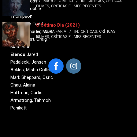
Eugenie Ross-
BY:
MARCELO MILICI
IN:
CRÍTICAS
,
CRÍTICAS
FILMES
,
CRÍTICAS FILMES RECENTES
Leming, Robbie
Thompson
Produção:
Todd
O Sétimo Dia (2021)
Philip Aronauer, Marc
BY:
SILVIA FARIA
IN:
CRÍTICAS
,
CRÍTICAS
FILMES
,
CRÍTICAS FILMES RECENTES
David Alpert, Craig
Matheson
Elenco:
Jared
Padalecki, Jensen
Ackles, Misha Collins,
Mark Sheppard, Osric
Chau, Alaina
Huffman, Curtis
Armstrong, Tahmoh
Penikett