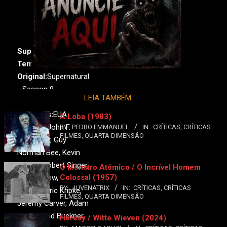
Supernatural - 9ª
Temporada
Original:
Supernatural
- Season 9
LEIA TAMBÉM
Ano:
2013-
2014•
País:
EUA
A Loba (1983)
Direção:
John F.
BY:
PEDRO EMMANUEL
IN:
CRÍTICAS
,
CRÍTICAS
FILMES
,
QUARTA DIMENSÃO
Showalter, Guy
Norman Bee, Kevin
Hooks, Robert Singer,
O Monstro Atômico / O Incrível Homem
Colossal (1957)
Tim Andrew,
BY:
JUVENATRIX
IN:
CRÍTICAS
,
CRÍTICAS
Roteiro:
Eric Kripke,
FILMES
,
QUARTA DIMENSÃO
Jeremy Carver, Adam
Glass, Brad Buckner,
Heresy / Witte Wieven (2024)