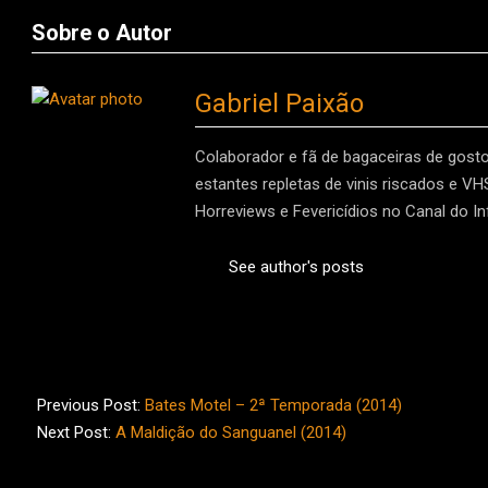
Sobre o Autor
Gabriel Paixão
Colaborador e fã de bagaceiras de gost
estantes repletas de vinis riscados e V
Horreviews e Fevericídios no Canal do In
See author's posts
2014-
06-
Previous Post:
Bates Motel – 2ª Temporada (2014)
06
Next Post:
A Maldição do Sanguanel (2014)