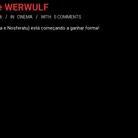
e WERWULF
6
IN:
CINEMA
WITH:
0 COMMENTS
uxa e Nosferatu) está começando a ganhar forma!
 MAIS