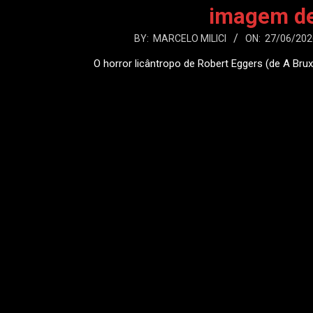
imagem d
2026-
BY:
MARCELO MILICI
ON:
27/06/202
06-
O horror licântropo de Robert Eggers (de A Br
27
LEIA