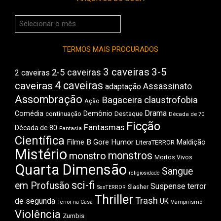
Arquivos
do
Boca
TERMOS MAIS PROCURADOS
3 caveiras
3-5
2-5 caveiras
2 caveiras
4 caveiras
caveiras
Assassinato
adaptação
Assombração
Bagaceira
claustrofobia
Ação
Drama
Comédia
Demônio
Destaque
continuação
Década de 70
Ficção
Fantasmas
Década de 80
Fantasia
Científica
Filme B
Gore
Humor
Maldição
LiteraTERROR
Mistério
monstros
monstro
Mortos Vivos
Quarta Dimensão
Sangue
religiosidade
sci-fi
em Profusão
Suspense
terror
Slasher
SexTERROR
Thriller
Trash
de segunda
UK
Vampirismo
Terror na Casa
Violência
Zumbis