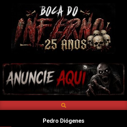
Skip
to
content
BOCA
DO
INFERNO
SEARCH
Primary
Navigation
Menu
Pedro Diógenes