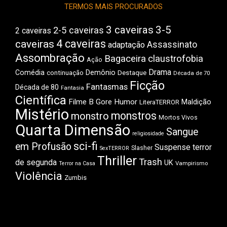
TERMOS MAIS PROCURADOS
3 caveiras
3-5
2-5 caveiras
2 caveiras
4 caveiras
caveiras
Assassinato
adaptação
Assombração
Bagaceira
claustrofobia
Ação
Drama
Comédia
Demônio
Destaque
continuação
Década de 70
Ficção
Fantasmas
Década de 80
Fantasia
Científica
Filme B
Gore
Humor
Maldição
LiteraTERROR
Mistério
monstros
monstro
Mortos Vivos
Quarta Dimensão
Sangue
religiosidade
sci-fi
em Profusão
Suspense
terror
Slasher
SexTERROR
Thriller
Trash
de segunda
UK
Vampirismo
Terror na Casa
Violência
Zumbis