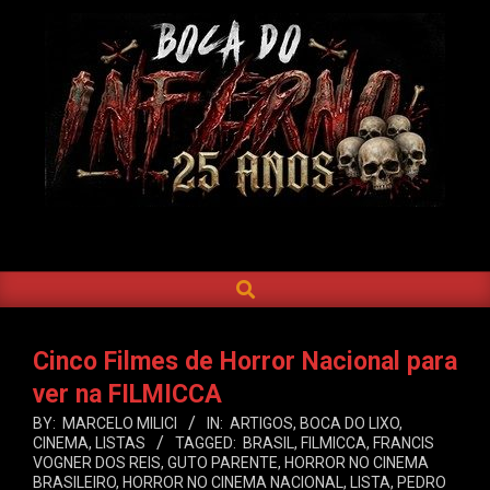
Skip
to
content
BOCA
DO
SEARCH
Primary
INFERNO
Navigation
Menu
Cinco Filmes de Horror Nacional para
ver na FILMICCA
BY:
MARCELO MILICI
IN:
ARTIGOS
,
BOCA DO LIXO
,
CINEMA
,
LISTAS
TAGGED:
BRASIL
,
FILMICCA
,
FRANCIS
VOGNER DOS REIS
,
GUTO PARENTE
,
HORROR NO CINEMA
BRASILEIRO
,
HORROR NO CINEMA NACIONAL
,
LISTA
,
PEDRO