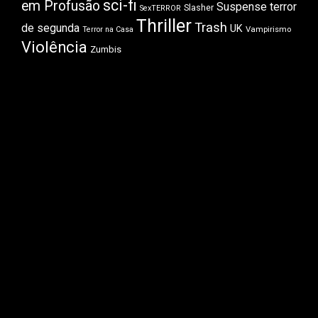
sci-fi
em Profusão
Suspense
terror
Slasher
SexTERROR
Thriller
Trash
de segunda
UK
Vampirismo
Terror na Casa
Violência
Zumbis