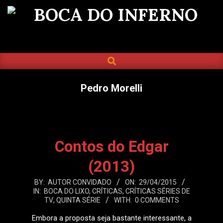
Skip
to
BOCA
content
DO
SEARCH
Primary
INFERNO
Navigation
Menu
Pedro Morelli
Contos do Edgar
(2013)
2015-
BY:
AUTOR CONVIDADO
ON:
29/04/2015
IN:
BOCA DO LIXO
,
CRÍTICAS
,
CRÍTICAS SÉRIES DE
04-
TV
,
QUINTA SÉRIE
WITH:
0 COMMENTS
29
Embora a proposta seja bastante interessante, a