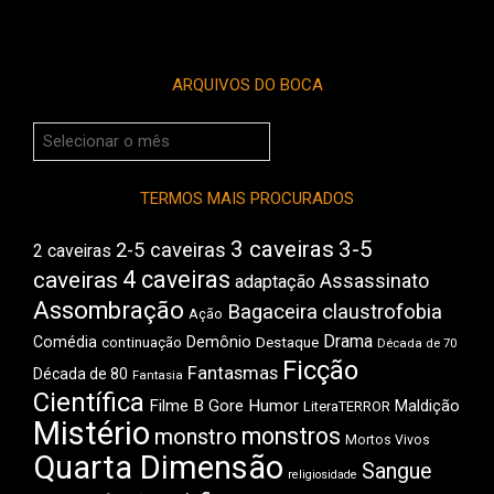
ARQUIVOS DO BOCA
Arquivos
do
Boca
TERMOS MAIS PROCURADOS
3 caveiras
3-5
2-5 caveiras
2 caveiras
4 caveiras
caveiras
Assassinato
adaptação
Assombração
Bagaceira
claustrofobia
Ação
Drama
Comédia
Demônio
Destaque
continuação
Década de 70
Ficção
Fantasmas
Década de 80
Fantasia
Científica
Filme B
Gore
Humor
Maldição
LiteraTERROR
Mistério
monstros
monstro
Mortos Vivos
Quarta Dimensão
Sangue
religiosidade