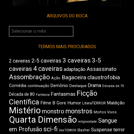
ARQUIVOS DO BOCA
Arquivos
do
Boca
TERMOS MAIS PROCURADOS
3 caveiras
3-5
2-5 caveiras
2 caveiras
4 caveiras
caveiras
Assassinato
adaptação
Assombração
Bagaceira
claustrofobia
Ação
Drama
Comédia
Demônio
Destaque
continuação
Década de 70
Ficção
Fantasmas
Década de 80
Fantasia
Científica
Filme B
Gore
Humor
Maldição
LiteraTERROR
Mistério
monstros
monstro
Mortos Vivos
Quarta Dimensão
Sangue
religiosidade
sci-fi
em Profusão
Suspense
terror
Slasher
SexTERROR