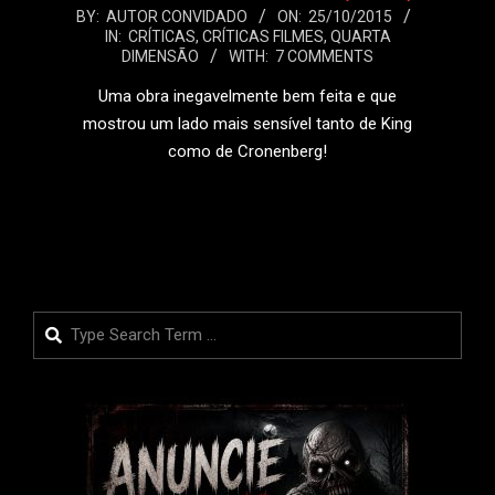
2015-
BY:
AUTOR CONVIDADO
ON:
25/10/2015
IN:
CRÍTICAS
,
CRÍTICAS FILMES
,
QUARTA
10-
DIMENSÃO
WITH:
7 COMMENTS
25
Uma obra inegavelmente bem feita e que
mostrou um lado mais sensível tanto de King
como de Cronenberg!
LEIA MAIS
Search