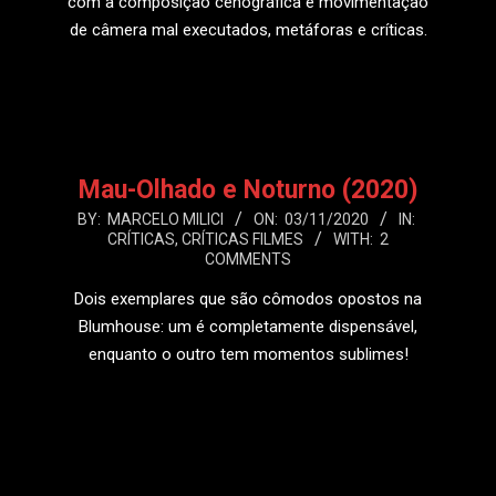
com a composição cenográfica e movimentação
de câmera mal executados, metáforas e críticas.
LEIA MAIS
Mau-Olhado e Noturno (2020)
2020-
BY:
MARCELO MILICI
ON:
03/11/2020
IN:
CRÍTICAS
,
CRÍTICAS FILMES
WITH:
2
11-
COMMENTS
03
Dois exemplares que são cômodos opostos na
Blumhouse: um é completamente dispensável,
enquanto o outro tem momentos sublimes!
LEIA MAIS