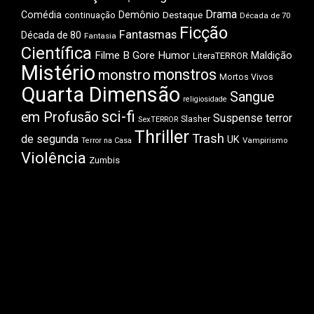
Drama
Comédia
Demônio
Destaque
continuação
Década de 70
Ficção
Fantasmas
Década de 80
Fantasia
Científica
Filme B
Gore
Humor
Maldição
LiteraTERROR
Mistério
monstros
monstro
Mortos Vivos
Quarta Dimensão
Sangue
religiosidade
sci-fi
em Profusão
Suspense
terror
Slasher
SexTERROR
Thriller
Trash
de segunda
UK
Vampirismo
Terror na Casa
Violência
Zumbis