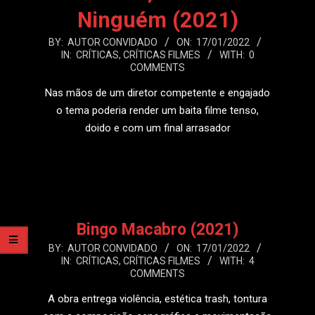
Ninguém (2021)
2022-
BY:
AUTOR CONVIDADO
ON:
17/01/2022
IN:
CRÍTICAS
,
CRÍTICAS FILMES
WITH:
0
01-
COMMENTS
17
Nas mãos de um diretor competente e engajado
o tema poderia render um baita filme tenso,
doido e com um final arrasador
LEIA MAIS
Bingo Macabro (2021)
2022-
BY:
AUTOR CONVIDADO
ON:
17/01/2022
IN:
CRÍTICAS
,
CRÍTICAS FILMES
WITH:
4
01-
COMMENTS
17
A obra entrega violência, estética trash, tontura