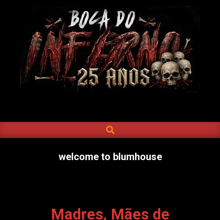
Skip
to
content
BOCA
DO
SEARCH
Primary
INFERNO
Navigation
Menu
welcome to blumhouse
Madres, Mães de