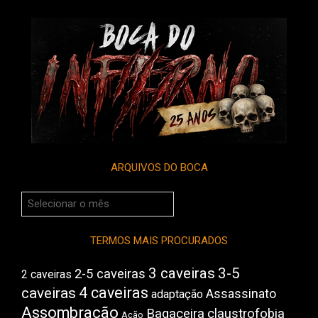
ARQUIVOS DO BOCA
Arquivos
do
Boca
TERMOS MAIS PROCURADOS
3 caveiras
3-5
2-5 caveiras
2 caveiras
4 caveiras
caveiras
Assassinato
adaptação
Assombração
Bagaceira
claustrofobia
Ação