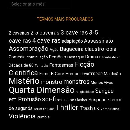
Arquivos
do
Boca
TERMOS MAIS PROCURADOS
3 caveiras
3-5
2-5 caveiras
2 caveiras
4 caveiras
caveiras
Assassinato
adaptação
Assombração
Bagaceira
claustrofobia
Ação
Drama
Comédia
Demônio
Destaque
continuação
Década de 70
Ficção
Fantasmas
Década de 80
Fantasia
Científica
Filme B
Gore
Humor
Maldição
LiteraTERROR
Mistério
monstros
monstro
Mortos Vivos
Quarta Dimensão
Sangue
religiosidade
sci-fi
em Profusão
Suspense
terror
Slasher
SexTERROR
Thriller
Trash
de segunda
UK
Vampirismo
Terror na Casa
Violência
Zumbis