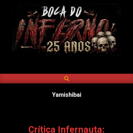
Skip
to
content
BOCA
DO
SEARCH
Primary
INFERNO
Navigation
Menu
Yamishibai
Crítica Infernauta: