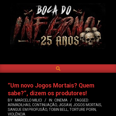
Skip
to
content
BOCA
DO
SEARCH
Primary
INFERNO
Navigation
Menu
“Um novo Jogos Mortais? Quem
sabe?”, dizem os produtores!
BY:
MARCELO MILICI
IN:
CINEMA
TAGGED:
ARMADILHAS
,
CONTINUAÇÃO
,
JIGSAW
,
JOGOS MORTAIS
,
SANGUE EM PROFUSÃO
,
TOBIN BELL
,
TORTURE PORN
,
VIOLÊNCIA