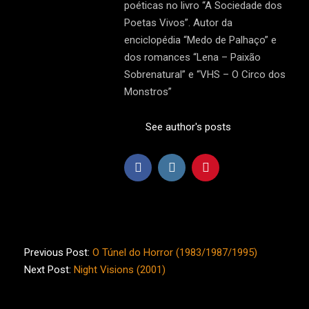
poéticas no livro “A Sociedade dos
Poetas Vivos”. Autor da
enciclopédia “Medo de Palhaço” e
dos romances “Lena – Paixão
Sobrenatural” e “VHS – O Circo dos
Monstros”
See author's posts
2014-
10-
Previous Post:
O Túnel do Horror (1983/1987/1995)
16
Next Post:
Night Visions (2001)