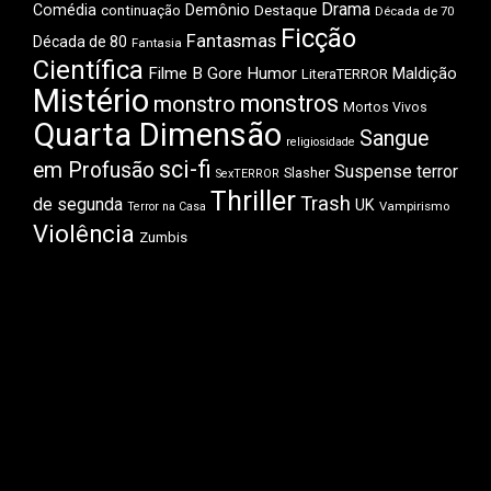
Drama
Comédia
Demônio
Destaque
continuação
Década de 70
Ficção
Fantasmas
Década de 80
Fantasia
Científica
Filme B
Gore
Humor
Maldição
LiteraTERROR
Mistério
monstros
monstro
Mortos Vivos
Quarta Dimensão
Sangue
religiosidade
sci-fi
em Profusão
Suspense
terror
Slasher
SexTERROR
Thriller
Trash
de segunda
UK
Vampirismo
Terror na Casa
Violência
Zumbis