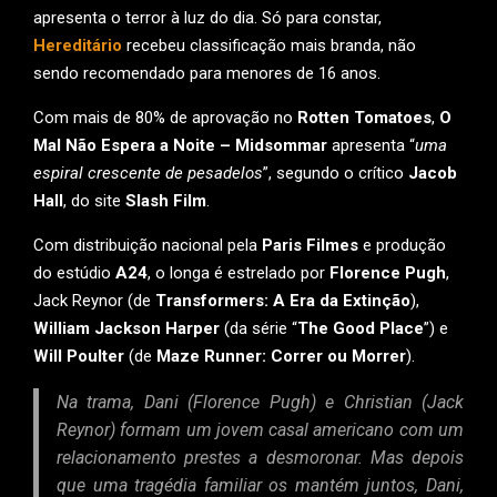
apresenta o terror à luz do dia. Só para constar,
Hereditário
recebeu classificação mais branda, não
sendo recomendado para menores de 16 anos.
Com mais de 80% de aprovação no
Rotten Tomatoes
,
O
Mal Não Espera a Noite – Midsommar
apresenta “
uma
espiral crescente de pesadelos
”, segundo o crítico
Jacob
Hall
, do site
Slash Film
.
Com distribuição nacional pela
Paris Filmes
e produção
do estúdio
A24
, o longa é estrelado por
Florence Pugh
,
Jack Reynor (de
Transformers: A Era da Extinção
),
William Jackson
Harper
(da série “
The Good Place
”) e
Will Poulter
(de
Maze Runner: Correr ou Morrer
).
Na trama, Dani (Florence Pugh) e Christian (Jack
Reynor) formam um jovem casal americano com um
relacionamento prestes a desmoronar. Mas depois
que uma tragédia familiar os mantém juntos, Dani,