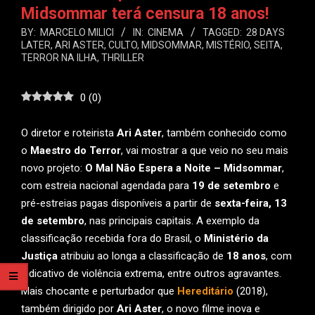
Midsommar terá censura 18 anos!
BY:
MARCELO MILICI
IN:
CINEMA
TAGGED:
28 DAYS
LATER
,
ARI ASTER
,
CULTO
,
MIDSOMMAR
,
MISTÉRIO
,
SEITA
,
TERROR NA ILHA
,
THRILLER
0
(
0
)
O diretor e roteirista
Ari Aster
, também conhecido como
o
Maestro do Terror
, vai mostrar a que veio no seu mais
novo projeto:
O Mal Não Espera a Noite – Midsommar
,
com estreia nacional agendada para
19 de setembro
e
pré-estreias pagas disponíveis a partir de
sexta-feira, 13
de setembro
, nas principais capitais. A exemplo da
classificação recebida fora do Brasil, o
Ministério da
Justiça
atribuiu ao longa a classificação de
18 anos
, com
indicativo de violência extrema, entre outros agravantes.
Mais chocante e perturbador que
Hereditário
(2018),
também dirigido por
Ari Aster
, o novo filme inova e