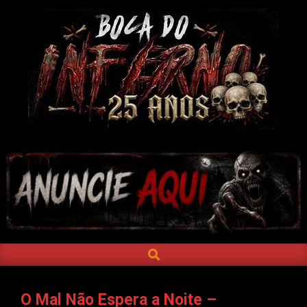
Skip
to
content
BOCA
DO
INFERNO
SEARCH
Primary
Navigation
Menu
O Mal Não Espera a Noite –