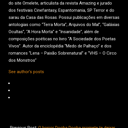
do site Omelete, articulista da revista Amazing e jurado
dos festivais Cinefantasy, Espantomania, SP Terror e do
sarau da Casa das Rosas. Possui publicações em diversas
antologias como “Terra Morta”, Arquivos do Mal”, “Galáxias
Ocultas”, “A Hora Morta” e “Insanidade”, além de
composições poéticas no livro “A Sociedade dos Poetas
Vivos”. Autor da enciclopédia “Medo de Palhaço” e dos
romances “Lena – Paixão Sobrenatural” e “VHS – O Circo
dos Monstros”
See author's posts
2026-
01-
Previous Post:
O horror Dooba Dooba promete te deixar