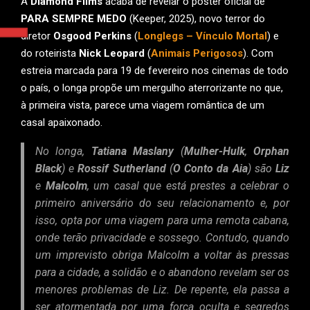
A
Diamond Films
acaba de revelar o pôster oficial de
PARA SEMPRE MEDO
(Keeper, 2025), novo terror do
diretor
Osgood Perkins
(
Longlegs – Vínculo Mortal
) e
do roteirista
Nick Leopard
(
Animais Perigosos
). Com
estreia marcada para 19 de fevereiro nos cinemas de todo
o país, o longa propõe um mergulho aterrorizante no que,
à primeira vista, parece uma viagem romântica de um
casal apaixonado.
No longa,
Tatiana Maslany
(
Mulher-Hulk
,
Orphan
Black
) e
Rossif Sutherland
(
O Conto da Aia
) são
Liz
e
Malcolm
, um casal que está prestes a celebrar o
primeiro aniversário do seu relacionamento e, por
isso, opta por uma viagem para uma remota cabana,
onde terão privacidade e sossego. Contudo, quando
um imprevisto obriga Malcolm a voltar às pressas
para a cidade, a solidão e o abandono revelam ser os
menores problemas de Liz. De repente, ela passa a
ser atormentada por uma força oculta e segredos