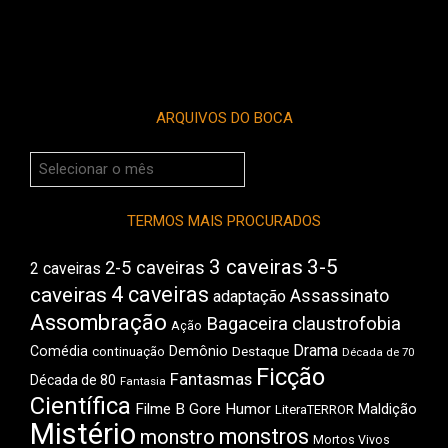
ARQUIVOS DO BOCA
Arquivos
do
Boca
TERMOS MAIS PROCURADOS
3 caveiras
3-5
2-5 caveiras
2 caveiras
4 caveiras
caveiras
Assassinato
adaptação
Assombração
Bagaceira
claustrofobia
Ação
Drama
Comédia
Demônio
Destaque
continuação
Década de 70
Ficção
Fantasmas
Década de 80
Fantasia
Científica
Filme B
Gore
Humor
Maldição
LiteraTERROR
Mistério
monstros
monstro
Mortos Vivos