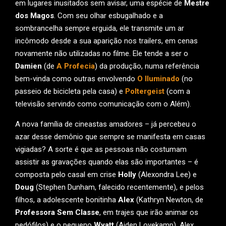
em lugares inusitados sem avisar, uma espécie de
Mestre
dos Magos
. Com seu olhar esbugalhado e a
sombrancelha sempre erguida, ele transmite um ar
incômodo desde a sua aparição nos trailers, em cenas
novamente não utilizadas no filme. Ele tende a ser o
Damien
(de
A Profecia
) da produção, numa referência
bem-vinda como outras envolvendo
O Iluminado
(no
passeio de bicicleta pela casa) e
Poltergeist
(com a
televisão servindo como comunicação com o Além).
A nova família de cineastas amadores – já percebeu o
azar desse demônio que sempre se manifesta em casas
vigiadas? A sorte é que as pessoas não costumam
assistir as gravações quando elas são importantes – é
composta pelo casal em crise
Holly
(Alexondra Lee) e
Doug
(Stephen Dunham, falecido recentemente), e pelos
filhos, a adolescente bonitinha
Alex
(Kathryn Newton, de
Professora Sem Classe
, em trajes que irão animar os
pedófilos) e o pequeno
Wyatt
(Aiden Lovekamp). Alex