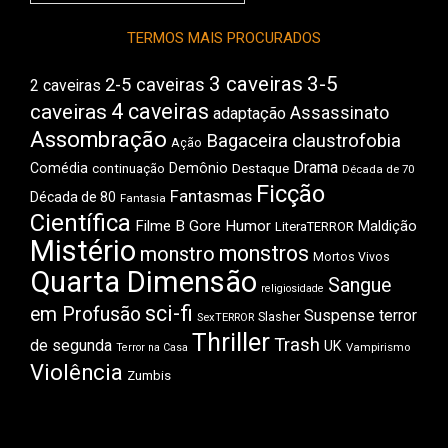
Boca
TERMOS MAIS PROCURADOS
3 caveiras
3-5
2-5 caveiras
2 caveiras
4 caveiras
caveiras
Assassinato
adaptação
Assombração
Bagaceira
claustrofobia
Ação
Drama
Comédia
Demônio
Destaque
continuação
Década de 70
Ficção
Fantasmas
Década de 80
Fantasia
Científica
Filme B
Gore
Humor
Maldição
LiteraTERROR
Mistério
monstros
monstro
Mortos Vivos
Quarta Dimensão
Sangue
religiosidade
sci-fi
em Profusão
Suspense
terror
Slasher
SexTERROR
Thriller
Trash
de segunda
UK
Vampirismo
Terror na Casa
Violência
Zumbis