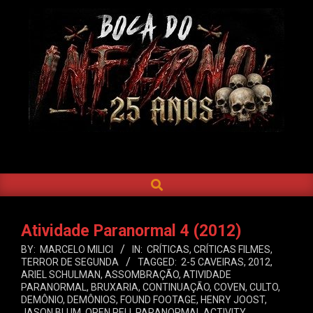
Skip
to
content
BOCA
DO
SEARCH
Primary
INFERNO
Navigation
Menu
Atividade Paranormal 4 (2012)
BY:
MARCELO MILICI
IN:
CRÍTICAS
,
CRÍTICAS FILMES
,
TERROR DE SEGUNDA
TAGGED:
2-5 CAVEIRAS
,
2012
,
ARIEL SCHULMAN
,
ASSOMBRAÇÃO
,
ATIVIDADE
PARANORMAL
,
BRUXARIA
,
CONTINUAÇÃO
,
COVEN
,
CULTO
,
DEMÔNIO
,
DEMÔNIOS
,
FOUND FOOTAGE
,
HENRY JOOST
,
JASON BLUM
,
OREN PELI
,
PARANORMAL ACTIVITY
,