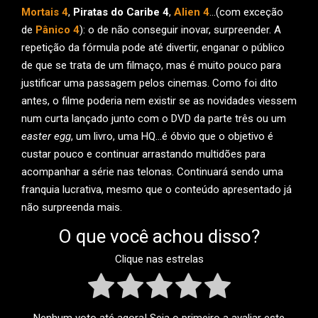
Mortais 4
,
Piratas do Caribe 4
,
Alien 4
…(com exceção
de
Pânico 4
): o de não conseguir inovar, surpreender. A
repetição da fórmula pode até divertir, enganar o público
de que se trata de um filmaço, mas é muito pouco para
justificar uma passagem pelos cinemas. Como foi dito
antes, o filme poderia nem existir se as novidades viessem
num curta lançado junto com o DVD da parte três ou um
easter egg
, um livro, uma HQ…é óbvio que o objetivo é
custar pouco e continuar arrastando multidões para
acompanhar a série nas telonas. Continuará sendo uma
franquia lucrativa, mesmo que o conteúdo apresentado já
não surpreenda mais.
O que você achou disso?
Clique nas estrelas
Nenhum voto até agora! Seja o primeiro a avaliar este