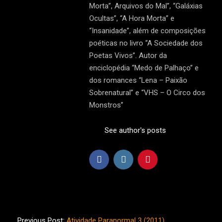
Morta”, Arquivos do Mal”, “Galáxias
Ocultas”, “A Hora Morta” e
“Insanidade”, além de composições
poéticas no livro “A Sociedade dos
Poetas Vivos”. Autor da
enciclopédia “Medo de Palhaço” e
dos romances “Lena – Paixão
Sobrenatural” e “VHS – O Circo dos
Monstros”
See author's posts
2014-
01-
Previous Post:
Atividade Paranormal 3 (2011)