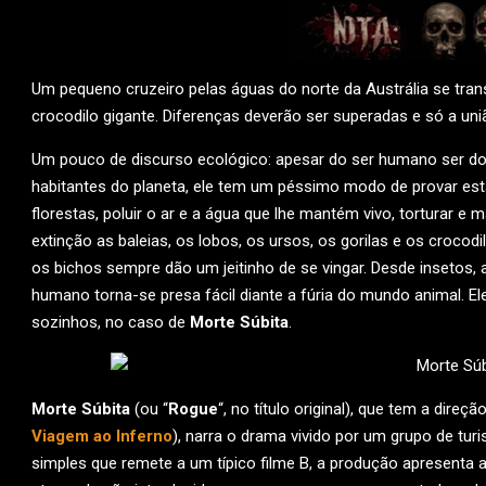
Um pequeno cruzeiro pelas águas do norte da Austrália se tr
crocodilo gigante. Diferenças deverão ser superadas e só a uni
Um pouco de discurso ecológico: apesar do ser humano ser dot
habitantes do planeta, ele tem um péssimo modo de provar esta
florestas, poluir o ar e a água que lhe mantém vivo, torturar e
extinção as baleias, os lobos, os ursos, os gorilas e os crocod
os bichos sempre dão um jeitinho de se vingar. Desde insetos, a
humano torna-se presa fácil diante a fúria do mundo animal.
sozinhos, no caso de
Morte Súbita
.
Morte Súbita
(ou “
Rogue
“, no título original), que tem a direç
Viagem ao Inferno
), narra o drama vivido por um grupo de tu
simples que remete a um típico filme B, a produção apresenta