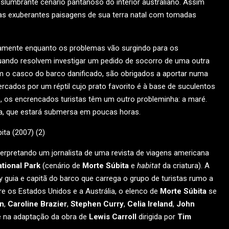
slumbrante cenário pantanoso do interior australiano. Assim
s exuberantes paisagens de sua terra natal com tomadas
tamente enquanto os problemas vão surgindo para os
uando resolvem investigar um pedido de socorro de uma outra
o casco do barco danificado, são obrigados a aportar numa
rcados por um réptil cujo prato favorito é à base de suculentos
, os encrencados turistas têm um outro probleminha: a maré.
nha, que estará submersa em poucas horas.
nterpretando um jornalista de uma revista de viagens americana
tional Park
(cenário de
Morte Súbita
e
habitat
da criatura). A
xy guia e capitã do barco que carrega o grupo de turistas rumo a
e os Estados Unidos e a Austrália, o elenco de
Morte Súbita
se
n
,
Caroline Brazier
,
Stephen Curry
,
Celia Ireland
,
John
ce na adaptação da obra de
Lewis Carroll
dirigida por
Tim