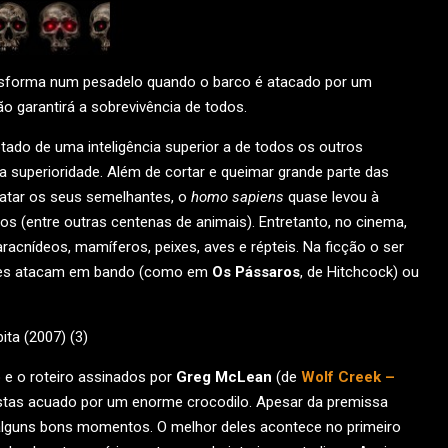
ansforma num pesadelo quando o barco é atacado por um
ão garantirá a sobrevivência de todos.
ado de uma inteligência superior a de todos os outros
 superioridade. Além de cortar e queimar grande parte das
 matar os seus semelhantes, o
homo sapiens
quase levou à
ilos (entre outras centenas de animais). Entretanto, no cinema,
racnídeos, mamíferos, peixes, aves e répteis. Na ficção o ser
 Eles atacam em bando (como em
Os Pássaros
, de Hitchcock) ou
ão e o roteiro assinados por
Greg McLean
(de
Wolf Creek –
ristas acuado por um enorme crocodilo. Apesar da premissa
 alguns bons momentos. O melhor deles acontece no primeiro