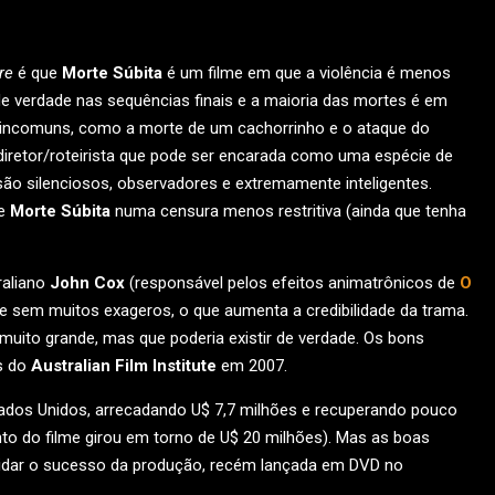
re
é que
Morte Súbita
é um filme em que a violência é menos
de verdade nas sequências finais e a maioria das mortes é em
s incomuns, como a morte de um cachorrinho e o ataque do
 diretor/roteirista que pode ser encarada como uma espécie de
ão silenciosos, observadores e extremamente inteligentes.
de
Morte Súbita
numa censura menos restritiva (ainda que tenha
raliano
John Cox
(responsável pelos efeitos animatrônicos de
O
ta e sem muitos exageros, o que aumenta a credibilidade da trama.
muito grande, mas que poderia existir de verdade. Os bons
is do
Australian Film Institute
em 2007.
stados Unidos, arrecadando U$ 7,7 milhões e recuperando pouco
nto do filme girou em torno de U$ 20 milhões). Mas as boas
olidar o sucesso da produção, recém lançada em DVD no