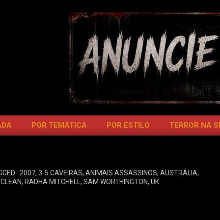
ADA
POR TEMÁTICA
POR ESTILO
TERROR NA 
GGED:
2007
,
3-5 CAVEIRAS
,
ANIMAIS ASSASSINOS
,
AUSTRÁLIA
,
MCLEAN
,
RADHA MITCHELL
,
SAM WORTHINGTON
,
UK