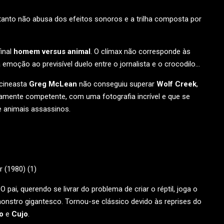
rtanto não abusa dos efeitos sonoros e a trilha composta por
inal
homem versus animal
. O clímax não corresponde às
ta emoção ao previsível duelo entre o jornalista e o crocodilo…
 cineasta
Greg McLean
não conseguiu superar
Wolf Creek
,
ente competente, com uma fotografia incrível e que se
 animais assassinos.
O pai, querendo se livrar do problema de criar o réptil, joga o
monstro gigantesco. Tornou-se clássico devido às reprises do
o
e
Cujo
.