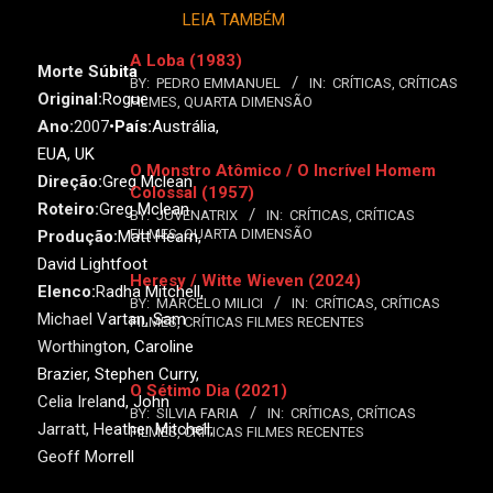
LEIA TAMBÉM
A Loba (1983)
Morte Súbita
BY:
PEDRO EMMANUEL
IN:
CRÍTICAS
,
CRÍTICAS
Original:
Rogue
FILMES
,
QUARTA DIMENSÃO
Ano:
2007•
País:
Austrália,
EUA, UK
O Monstro Atômico / O Incrível Homem
Direção:
Greg Mclean
Colossal (1957)
Roteiro:
Greg Mclean
BY:
JUVENATRIX
IN:
CRÍTICAS
,
CRÍTICAS
FILMES
,
QUARTA DIMENSÃO
Produção:
Matt Hearn,
David Lightfoot
Heresy / Witte Wieven (2024)
Elenco:
Radha Mitchell,
BY:
MARCELO MILICI
IN:
CRÍTICAS
,
CRÍTICAS
Michael Vartan, Sam
FILMES
,
CRÍTICAS FILMES RECENTES
Worthington, Caroline
Brazier, Stephen Curry,
O Sétimo Dia (2021)
Celia Ireland, John
BY:
SILVIA FARIA
IN:
CRÍTICAS
,
CRÍTICAS
Jarratt, Heather Mitchell,
FILMES
,
CRÍTICAS FILMES RECENTES
Geoff Morrell