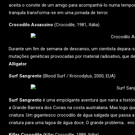
aceita o convite de um amigo para acompanhá-lo numa tempora
tranquila transforma-se em uma jornada de terror.
Crocodilo Assassino
(Crocodile, 1981, Itália)
Durante um fim de semana de descanso, um cientista depara-se
mutações genéticas provocadas por material radioativo, que devo
Alligator
.
Surf Sangrento
(Blood Surf / Krocodylus, 2000, EUA)
Surf Sangrento
é uma empolgante aventura que narra a históri
a Grande Barreira dos Corais na costa australiana. Mas logo q
criatura. Um gigantesco crocodilo de água salgada que passa a 
criatura para uma lagoa de água doce. O grande problema… en
Killer Crocodile
(Killer Crocodile, 1989, Itália)