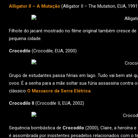
Alligator II – A Mutação
(Alligator II – The Mutation, EUA, 1991
Filhote do jacaré mostrado no filme original também cresce 
pequena cidade.
Crocodilo
(Crocodile, EUA, 2000)
Grupo de estudantes passa férias em lago. Tudo vai bem até q
ovos. É a senha para a mãe soltar sua fúria assassina contra os
clássico
O Massacre da Serra Elétrica
.
Crocodilo II
(Crocodile II, EUA, 2002)
Sequência bombástica de
Crocodilo
(2000), Claire, a heroína e
é assombrada por insistentes pesadelos relacionados com o ter