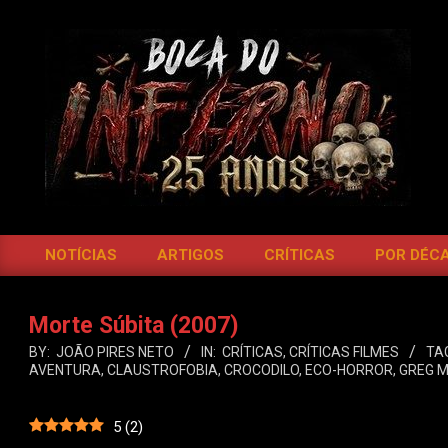
Skip
to
content
BOCA
DO
NOTÍCIAS
ARTIGOS
CRÍTICAS
POR DÉC
Primary
INFERNO
Navigation
Menu
Morte Súbita (2007)
BY:
JOÃO PIRES NETO
IN:
CRÍTICAS
,
CRÍTICAS FILMES
TA
AVENTURA
,
CLAUSTROFOBIA
,
CROCODILO
,
ECO-HORROR
,
GREG 
5
(
2
)