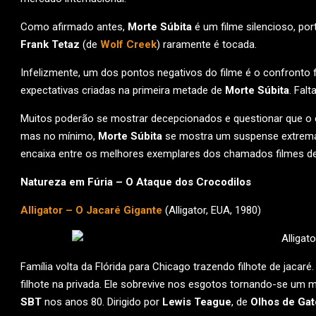
Como afirmado antes,
Morte Súbita
é um filme silencioso, po
Frank Tetaz
(de
Wolf Creek
) raramente é tocada.
Infelizmente, um dos pontos negativos do filme é o confronto f
expectativas criadas na primeira metade de
Morte Súbita
. Fal
Muitos poderão se mostrar decepcionados e questionar que o
mas no mínimo,
Morte Súbita
se mostra um suspense extremam
encaixa entre os melhores exemplares dos chamados filmes de
Natureza em Fúria – O Ataque dos Crocodilos
Alligator – O Jacaré Gigante
(Alligator, EUA, 1980)
Família volta da Flórida para Chicago trazendo filhote de jacaré. 
filhote na privada. Ele sobrevive nos esgotos tornando-se um 
SBT
nos anos 80. Dirigido por
Lewis Teague
, de
Olhos de Gat