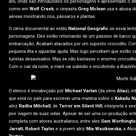
ato, onde são introduzidos os personagens e apresentado o de
como em
Wolf Creek
, o cineasta
Greg Mclean
usa e abusa da
aéreas mostrando rios, pássaros e plantas.
O clima documental ao estilo
National Geografic
se esvai len
personagens. Eles estão retornando de um passeio de barco q
embarcação. Acabam atacados por um suposto crocodilo. Com 
pequena ilha e aguardar ajuda. Mas logo percebem que estão ce
turistas desavisados. Mas se não bastasse o enorme crocodilo
Com o cair da noite, a maré vai subindo e encobrindo a ilhazi
O elenco é encabeçado por
Michael Vartan
(da série
Alias
), i
que está no país para escrever uma matéria sobre o
Kakadu Na
atriz
Radha Mitchell
, de
Terror em Silent Hill
, interpreta a se
pior viagem de suas vidas. Apesar de ser uma co-produção entr
completa com atores australianos, entre eles
Sam Worthingto
Jarratt
,
Robert Taylor
e a jovem atriz
Mia Wasikowska
, a Ali