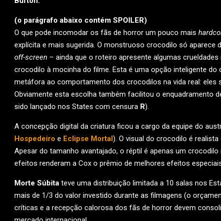
Burton.
(o parágrafo abaixo contém SPOILER)
O que pode incomodar os fãs de horror um pouco mais
hardco
explícita e mais sugerida. O monstruoso crocodilo só aparece 
off-screen
– ainda que o roteiro apresente algumas crueldade
crocodilo à mocinha do filme. Esta é uma opção inteligente do
metáfora ao comportamento dos crocodilos na vida real: eles s
Obviamente esta escolha também facilitou o enquadramento 
sido lançado nos States com censura
R
).
A concepção digital da criatura ficou a cargo da equipe do aust
Hospedeiro
e
Eclipse Mortal
). O visual do crocodilo é realis
Apesar do tamanho avantajado, o réptil é apenas um crocodilo 
efeitos renderam a Cox o prêmio de melhores efeitos especia
Morte Súbita
teve uma distribuição limitada a 10 salas nos E
mais de 1/3 do valor investido durante as filmagens (o orçame
críticas e a recepção calorosa dos fãs de horror devem cons
mercado internacional.