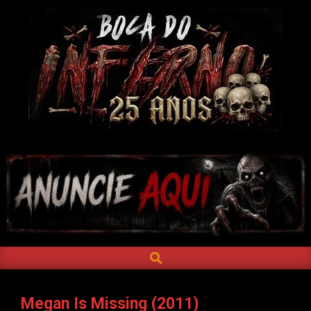
Skip
to
content
BOCA
DO
INFERNO
SEARCH
Primary
Navigation
Menu
Megan Is Missing (2011)