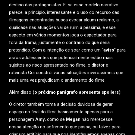
destino das protagonistas. E, se esse modelo narrativo
parece, a princípio, interessante e o uso do recurso das
filmagens encontradas busca evocar algum realismo, a
qualidade nas atuações vai de ruim a péssima, e esse
aspecto em vários momentos joga o espectador para
fora da trama, justamente o contrário do que seria
pretendido. Com a intenção de soar como um “
aviso
” para
as/os adolescentes que potencialmente estão mais
sujeitos ao risco apresentado no filme, o diretor e
roteirista Goi constrói várias situações inverossímeis que
mais uma vez prejudicam o andamento do filme.
Além disso
(o próximo parágrafo apresenta spoilers)
:
O diretor também toma a decisão duvidosa de gerar
espaço no final do filme basicamente apenas para a
personagem
Amy
, como se
Megan
não merecesse
nossa atenção no sofrimento que passa, ou talvez para
criar um artifício para que nos identifiquemos apenas com