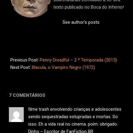
texto publicado no Boca do Inferno!
See author's posts
2015-
07-
Previous Post:
Penny Dreadful – 2 ª Temporada (2015)
27
Next Post:
Blacula, o Vampiro Negro (1972)
7 COMENTÁRIOS
filme trash envolvendo crianças e adolescentes
sendo sequestradas estupradas e mortas. So
isso. Eh a vida real no cinema. poim. obrigado.
Dinho – Escritor de FanFiction BR