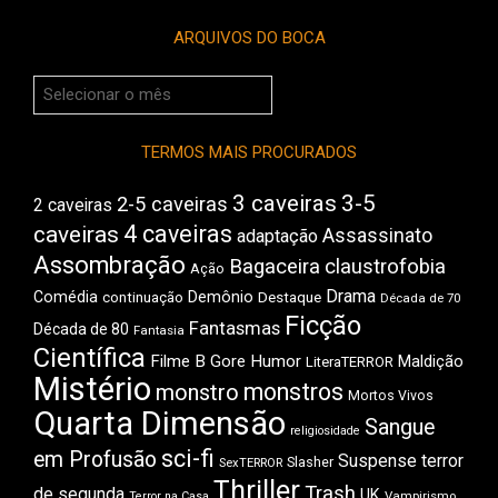
ARQUIVOS DO BOCA
Arquivos
do
Boca
TERMOS MAIS PROCURADOS
3 caveiras
3-5
2-5 caveiras
2 caveiras
4 caveiras
caveiras
Assassinato
adaptação
Assombração
Bagaceira
claustrofobia
Ação
Drama
Comédia
Demônio
Destaque
continuação
Década de 70
Ficção
Fantasmas
Década de 80
Fantasia
Científica
Filme B
Gore
Humor
Maldição
LiteraTERROR
Mistério
monstros
monstro
Mortos Vivos
Quarta Dimensão
Sangue
religiosidade
sci-fi
em Profusão
Suspense
terror
Slasher
SexTERROR
Thriller
Trash
de segunda
UK
Vampirismo
Terror na Casa