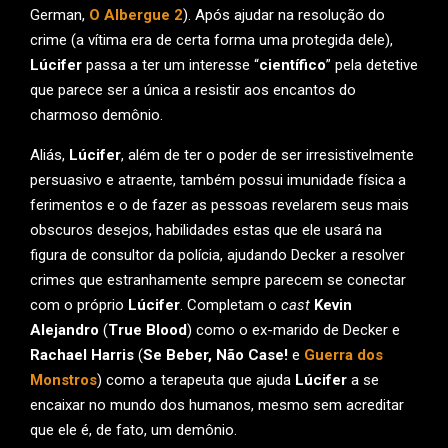
German,
O Albergue 2
). Após ajudar na resolução do
crime (a vítima era de certa forma uma protegida dele),
Lúcifer
passa a ter um interesse “
científico
” pela detetive
que parece ser a única a resistir aos encantos do
charmoso demônio.
Aliás,
Lúcifer
, além de ter o poder de ser irresistivelmente
persuasivo e atraente, também possui imunidade física a
ferimentos e o de fazer as pessoas revelarem seus mais
obscuros desejos, habilidades estas que ele usará na
figura de consultor da polícia, ajudando Decker a resolver
crimes que estranhamente sempre parecem se conectar
com o próprio
Lúcifer
. Completam o
cast
Kevin
Alejandro
(
True Blood
) como o ex-marido de Decker e
Rachael Harris
(
Se Beber, Não Case!
e
Guerra dos
Monstros
) como a terapeuta que ajuda
Lúcifer
a se
encaixar no mundo dos humanos, mesmo sem acreditar
que ele é, de fato, um demônio.