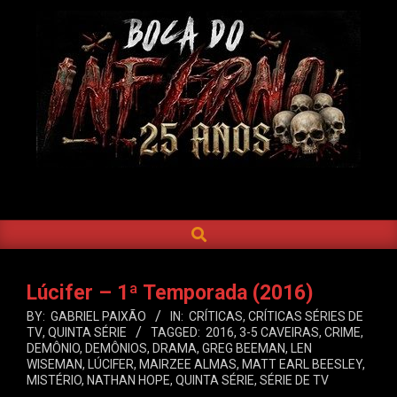
Skip
to
content
BOCA
DO
SEARCH
Primary
INFERNO
Navigation
Menu
Lúcifer – 1ª Temporada (2016)
BY:
GABRIEL PAIXÃO
IN:
CRÍTICAS
,
CRÍTICAS SÉRIES DE
TV
,
QUINTA SÉRIE
TAGGED:
2016
,
3-5 CAVEIRAS
,
CRIME
,
DEMÔNIO
,
DEMÔNIOS
,
DRAMA
,
GREG BEEMAN
,
LEN
WISEMAN
,
LÚCIFER
,
MAIRZEE ALMAS
,
MATT EARL BEESLEY
,
MISTÉRIO
,
NATHAN HOPE
,
QUINTA SÉRIE
,
SÉRIE DE TV