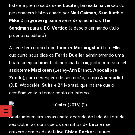
Esta é a premissa da série
Lúcifer
, baseada na versão do
personagem bíblico criado por
Neil Gaiman
,
Sam Kieth
e
Mike Dringenberg
para a série de quadrinhos
The
Sandman
para a
DC-Vertigo
(e depois ganhando título
próprio na editora).
A série tem como foco
Lúcifer Morningstar
(Tom Ellis),
que curte seus dias de
Ferris Bueller
administrando uma
boate adequadamente denominada
Lux
, junto com sua fiel
assistente
Mazikeen
(Lesley-Ann Brandt,
Apocalipse
Zumbi
), para desespero de seu irmão, o anjo
Amenadiel
(D. B. Woodside,
Suits
e
24 Horas
), que insiste que o
demônio volte a tomar conta do Inferno.
Neste interim um assassinato ocorrido do lado de fora de
seu clube faz com que os caminhos de
Lúcifer
se
cruzem com os da detetive
Chloe Decker
(Lauren