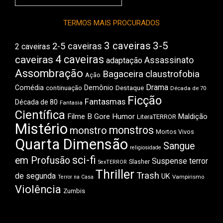
do
Boca
TERMOS MAIS PROCURADOS
3 caveiras
3-5
2-5 caveiras
2 caveiras
4 caveiras
caveiras
Assassinato
adaptação
Assombração
Bagaceira
claustrofobia
Ação
Drama
Comédia
Demônio
Destaque
continuação
Década de 70
Ficção
Fantasmas
Década de 80
Fantasia
Científica
Filme B
Gore
Humor
Maldição
LiteraTERROR
Mistério
monstros
monstro
Mortos Vivos
Quarta Dimensão
Sangue
religiosidade
sci-fi
em Profusão
Suspense
terror
Slasher
SexTERROR
Thriller
Trash
de segunda
UK
Vampirismo
Terror na Casa
Violência
Zumbis