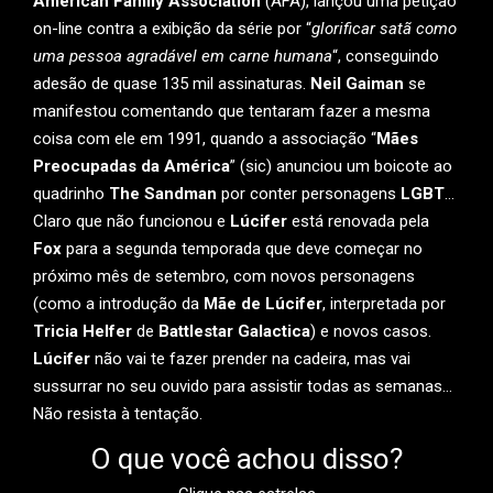
American Family Association
(AFA), lançou uma petição
on-line contra a exibição da série por “
glorificar satã como
uma pessoa agradável em carne humana
“, conseguindo
adesão de quase 135 mil assinaturas.
Neil Gaiman
se
manifestou comentando que tentaram fazer a mesma
coisa com ele em 1991, quando a associação “
Mães
Preocupadas da América
” (sic) anunciou um boicote ao
quadrinho
The Sandman
por conter personagens
LGBT
…
Claro que não funcionou e
Lúcifer
está renovada pela
Fox
para a segunda temporada que deve começar no
próximo mês de setembro, com novos personagens
(como a introdução da
Mãe de Lúcifer
, interpretada por
Tricia Helfer
de
Battlestar Galactica
) e novos casos.
Lúcifer
não vai te fazer prender na cadeira, mas vai
sussurrar no seu ouvido para assistir todas as semanas…
Não resista à tentação.
O que você achou disso?