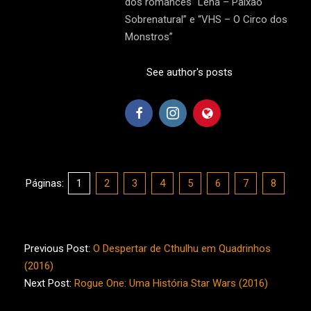
dos romances “Lena – Paixão
Sobrenatural” e “VHS – O Circo dos
Monstros”
See author's posts
Páginas:
1
2
3
4
5
6
7
8
2016-
12-
Previous Post:
O Despertar de Cthulhu em Quadrinhos
16
(2016)
Next Post:
Rogue One: Uma História Star Wars (2016)