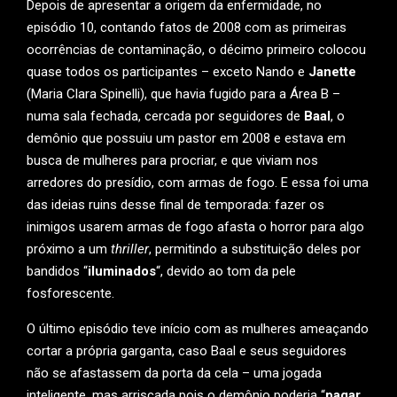
Depois de apresentar a origem da enfermidade, no
episódio 10, contando fatos de 2008 com as primeiras
ocorrências de contaminação, o décimo primeiro colocou
quase todos os participantes – exceto Nando e
Janette
(Maria Clara Spinelli), que havia fugido para a Área B –
numa sala fechada, cercada por seguidores de
Baal
, o
demônio que possuiu um pastor em 2008 e estava em
busca de mulheres para procriar, e que viviam nos
arredores do presídio, com armas de fogo. E essa foi uma
das ideias ruins desse final de temporada: fazer os
inimigos usarem armas de fogo afasta o horror para algo
próximo a um
thriller
, permitindo a substituição deles por
bandidos “
iluminados
“, devido ao tom da pele
fosforescente.
O último episódio teve início com as mulheres ameaçando
cortar a própria garganta, caso Baal e seus seguidores
não se afastassem da porta da cela – uma jogada
inteligente, mas arriscada pois o demônio poderia “
pagar