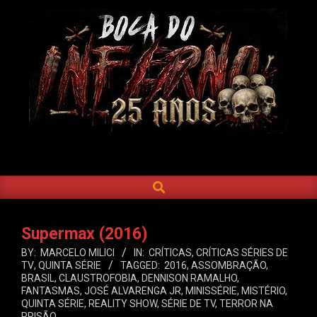
Skip
to
content
BOCA
DO
SEARCH
Primary
INFERNO
Navigation
Menu
Supermax (2016)
BY:
MARCELO MILICI
IN:
CRÍTICAS
,
CRÍTICAS SÉRIES DE
TV
,
QUINTA SÉRIE
TAGGED:
2016
,
ASSOMBRAÇÃO
,
BRASIL
,
CLAUSTROFOBIA
,
DENNISON RAMALHO
,
FANTASMAS
,
JOSÉ ALVARENGA JR
,
MINISSÉRIE
,
MISTÉRIO
,
QUINTA SÉRIE
,
REALITY SHOW
,
SÉRIE DE TV
,
TERROR NA
PRISÃO