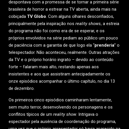
despontava com a promessa de se tornar a primeira série
brasileira de horror a estrear na TV aberta, ainda mais na
cobiçada
TV Globo
. Com alguns olhares desconfiados,
principalmente pela inspiração nos
reality shows
, a estreia
do programa não foi como era de se esperar, e os
próprios envolvidos na série pediam ao público um pouco
de paciência com a garantia de que logo ela “
prenderia
” o
telespectador. Não aconteceu, realmente. Outras atrações
da TV e o próprio horário ingrato – devido ao conteúdo
forte – falaram mais alto, restando apenas aos
insistentes e aos que assistiram antecipadamente os
onze episódios acompanhar o último capítulo, no dia 13
de dezembro.
Os primeiros cinco episódios caminharam lentamente,
sem muito terror, desenvolvendo os personagens e os
conflitos típicos de um
reality show
. Intrigava o
espectador pela ausência de coordenação do programa,
uma vez que o próprio apresentador só havia aparecido na