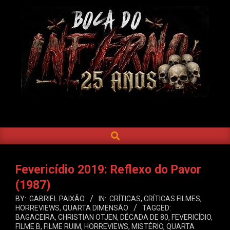
Skip
to
content
BOCA
DO
SEARCH
Primary
INFERNO
Navigation
Menu
Fevericídio 2019: Reflexo do Pavor
(1987)
BY:
GABRIEL PAIXÃO
IN:
CRÍTICAS
,
CRÍTICAS FILMES
,
HORREVIEWS
,
QUARTA DIMENSÃO
TAGGED:
BAGACEIRA
,
CHRISTIAN OTJEN
,
DÉCADA DE 80
,
FEVERICÍDIO
,
FILME B
,
FILME RUIM
,
HORREVIEWS
,
MISTÉRIO
,
QUARTA