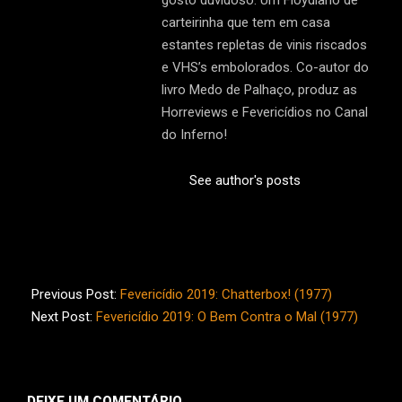
gosto duvidoso. Um Floydiano de
carteirinha que tem em casa
estantes repletas de vinis riscados
e VHS’s embolorados. Co-autor do
livro Medo de Palhaço, produz as
Horreviews e Fevericídios no Canal
do Inferno!
See author's posts
2019-
02-
Previous Post:
Fevericídio 2019: Chatterbox! (1977)
08
Next Post:
Fevericídio 2019: O Bem Contra o Mal (1977)
DEIXE UM COMENTÁRIO