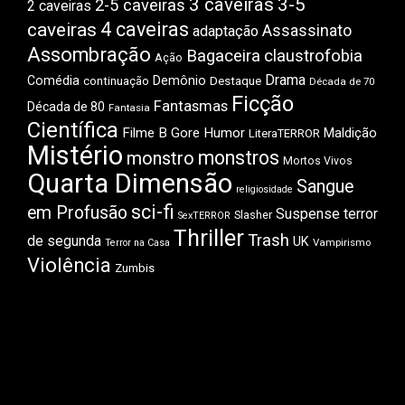
3 caveiras
3-5
2-5 caveiras
2 caveiras
4 caveiras
caveiras
Assassinato
adaptação
Assombração
Bagaceira
claustrofobia
Ação
Drama
Comédia
Demônio
Destaque
continuação
Década de 70
Ficção
Fantasmas
Década de 80
Fantasia
Científica
Filme B
Gore
Humor
Maldição
LiteraTERROR
Mistério
monstros
monstro
Mortos Vivos
Quarta Dimensão
Sangue
religiosidade
sci-fi
em Profusão
Suspense
terror
Slasher
SexTERROR
Thriller
Trash
de segunda
UK
Vampirismo
Terror na Casa
Violência
Zumbis