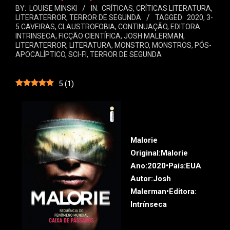
BY:
LOUISE MINSKI
IN:
CRÍTICAS
,
CRÍTICAS LITERATURA
,
LITERATERROR
,
TERROR DE SEGUNDA
TAGGED:
2020
,
3-
5 CAVEIRAS
,
CLAUSTROFOBIA
,
CONTINUAÇÃO
,
EDITORA
INTRINSECA
,
FICÇÃO CIENTÍFICA
,
JOSH MALERMAN
,
LITERATERROR
,
LITERATURA
,
MONSTRO
,
MONSTROS
,
PÓS-
APOCALÍPTICO
,
SCI-FI
,
TERROR DE SEGUNDA
5
(
1
)
Malorie
Original:
Malorie
Ano:
2020•
País:
EUA
Autor:
Josh
Malerman•
Editora:
Intrínseca