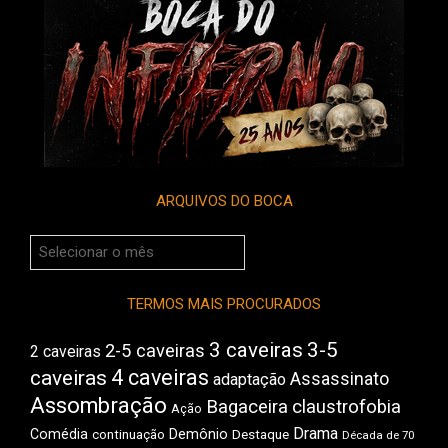
ARQUIVOS DO BOCA
Arquivos
do
Boca
TERMOS MAIS PROCURADOS
3 caveiras
3-5
2-5 caveiras
2 caveiras
4 caveiras
caveiras
Assassinato
adaptação
Assombração
Bagaceira
claustrofobia
Ação
Drama
Comédia
Demônio
Destaque
continuação
Década de 70