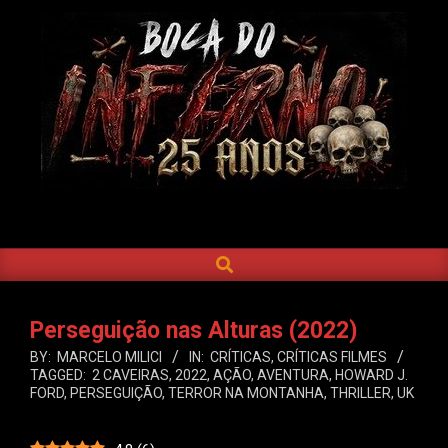
Skip
to
content
BOCA
DO
SEARCH
Primary
INFERNO
Navigation
Menu
Perseguição nas Alturas (2022)
BY:
MARCELO MILICI
IN:
CRÍTICAS
,
CRÍTICAS FILMES
TAGGED:
2 CAVEIRAS
,
2022
,
AÇÃO
,
AVENTURA
,
HOWARD J.
FORD
,
PERSEGUIÇÃO
,
TERROR NA MONTANHA
,
THRILLER
,
UK