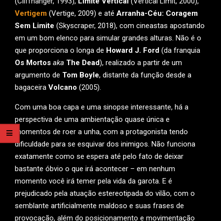
(Cliffhanger, 1993),
Limite Vertical
(Vertical Limit, 2000),
Vertigem
(Vertige, 2009) e até
Arranha-Céu: Coragem
Sem Limite
(Skyscraper, 2018), com cineastas apostando
em um bom elenco para simular grandes alturas. Não é o
que proporciona o longa de
Howard J. Ford
(da franquia
Os Mortos
aka
The Dead
), realizado a partir de um
argumento de
Tom Boyle
, distante da função desde a
bagaceira
Volcano
(2005).
Com uma boa capa e uma sinopse interessante, há a
perspectiva de uma ambientação quase única e
momentos de roer a unha, com a protagonista tendo
dificuldade para se esquivar dos inimigos. Não funciona
exatamente como se espera até pelo fato de deixar
bastante óbvio o que irá acontecer – em nenhum
momento você irá temer pela vida da garota. E é
prejudicado pela atuação estereotipada do vilão, com o
semblante artificialmente maldoso e suas frases de
provocação, além do posicionamento e movimentação