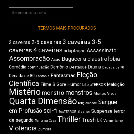
Arquivos
do
Boca
TERMOS MAIS PROCURADOS
3 caveiras
3-5
2-5 caveiras
2 caveiras
4 caveiras
caveiras
Assassinato
adaptação
Assombração
Bagaceira
claustrofobia
Ação
Drama
Comédia
Demônio
Destaque
continuação
Década de 70
Ficção
Fantasmas
Década de 80
Fantasia
Científica
Filme B
Gore
Humor
Maldição
LiteraTERROR
Mistério
monstros
monstro
Mortos Vivos
Quarta Dimensão
Sangue
religiosidade
sci-fi
em Profusão
Suspense
terror
Slasher
SexTERROR
Thriller
Trash
de segunda
UK
Vampirismo
Terror na Casa
Violência
Zumbis