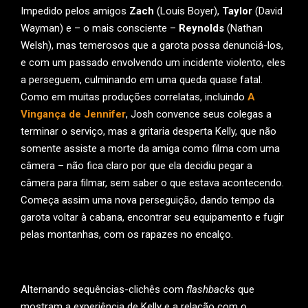
Impedido pelos amigos
Zach
(Louis Boyer),
Taylor
(David
Wayman) e – o mais consciente –
Reynolds
(Nathan
Welsh), mas temerosos que a garota possa denunciá-los,
e com um passado envolvendo um incidente violento, eles
a perseguem, culminando em uma queda quase fatal.
Como em muitas produções correlatas, incluindo
A
Vingança de Jennifer
, Josh convence seus colegas a
terminar o serviço, mas a gritaria desperta Kelly, que não
somente assiste a morte da amiga como filma com uma
câmera – não fica claro por que ela decidiu pegar a
câmera para filmar, sem saber o que estava acontecendo.
Começa assim uma nova perseguição, dando tempo da
garota voltar à cabana, encontrar seu equipamento e fugir
pelas montanhas, com os rapazes no encalço.
Alternando sequências-clichês com
flashbacks
que
mostram a experiência de Kelly e a relação com o