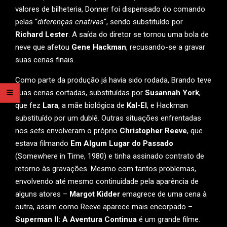
valores de bilheteria, Donner foi dispensado do comando
pelas “
diferenças criativas
“, sendo substituído por
Richard Lester
. A saída do diretor se tornou uma bola de
neve que afetou
Gene Hackman
, recusando-se a gravar
suas cenas finais.
Como parte da produção já havia sido rodada, Brando teve
suas cenas cortadas, substituídas por
Susannah York
,
que fez
Lara
, a mãe biológica de
Kal-El
, e Hackman
substituído por um dublê. Outras situações enfrentadas
nos
sets
envolveram o próprio
Christopher Reeve
, que
estava filmando
Em Algum Lugar do Passado
(Somewhere in Time, 1980) e tinha assinado contrato de
retorno às gravações. Mesmo com tantos problemas,
envolvendo até mesmo continuidade pela aparência de
alguns atores –
Margot Kidder
emagrece de uma cena à
outra, assim como Reeve aparece mais encorpado –
Superman II: A Aventura Continua
é um grande filme.