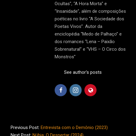
Ocultas”, “A Hora Morta” e
“Insanidade”, além de composições
poéticas no livro “A Sociedade dos
Poetas Vivos”. Autor da
enciclopédia “Medo de Palhaço” e
dos romances “Lena – Paixão
Sobrenatural” e “VHS – O Circo dos
Monstros”
See author's posts
2024-
05-
Previous Post:
Entrevista com o Demônio (2023)
06
Next Post:
Núbia: O Despertar (2024)