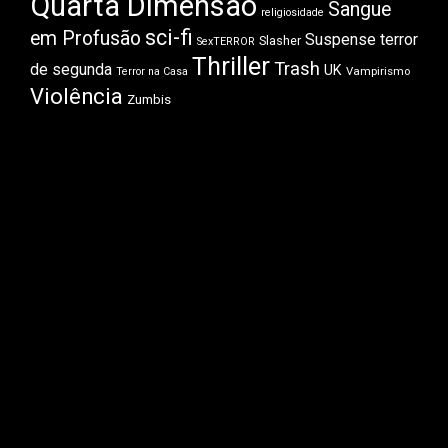
Quarta Dimensão
Sangue
religiosidade
sci-fi
em Profusão
Suspense
terror
Slasher
SexTERROR
Thriller
Trash
de segunda
UK
Vampirismo
Terror na Casa
Violência
Zumbis