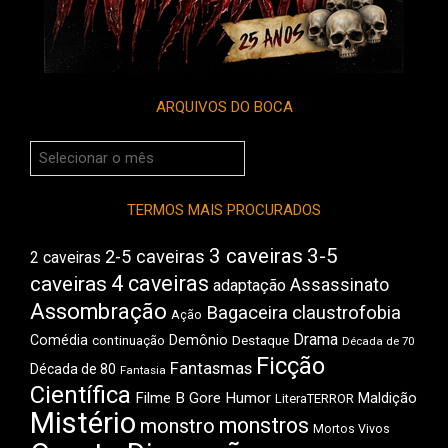
ARQUIVOS DO BOCA
Arquivos
do
Boca
TERMOS MAIS PROCURADOS
3 caveiras
3-5
2-5 caveiras
2 caveiras
4 caveiras
caveiras
Assassinato
adaptação
Assombração
Bagaceira
claustrofobia
Ação
Drama
Comédia
Demônio
Destaque
continuação
Década de 70
Ficção
Fantasmas
Década de 80
Fantasia
Científica
Filme B
Gore
Humor
Maldição
LiteraTERROR
Mistério
monstros
monstro
Mortos Vivos