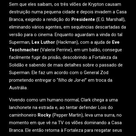
Sem que eles saibam, os três vilões de Krypton causam
destruição numa pequena cidade e depois invadem a Casa
Branca, exigindo a rendição do
Presidente
(E.G. Marshall),
eliminando vários agentes, em sequências descartadas da
versão para o cinema. Enquanto aguardam a vinda do tal
Superman,
Lex Luthor
(Hackman), com a ajuda de
Eve
Teschmacher
(Valerie Perrine), em um balão, consegue
facilmente fugir da prisão, descobrindo a Fortaleza da
Solidão e sabendo de mais detalhes sobre o passado de
Superman. Ele faz um acordo com o General Zod
prometendo entregar o “
filho de Jor-el
” em troca da
Austrália.
Vivendo como um humano normal, Clark chega a uma
lanchonete na estrada e, ao tentar defender Lois do
caminhoneiro
Rocky
(Pepper Martin), leva uma surra, no
momento em que vê na TV os vilões dominando a Casa
Branca. Ele então retorna à Fortaleza para resgatar seus