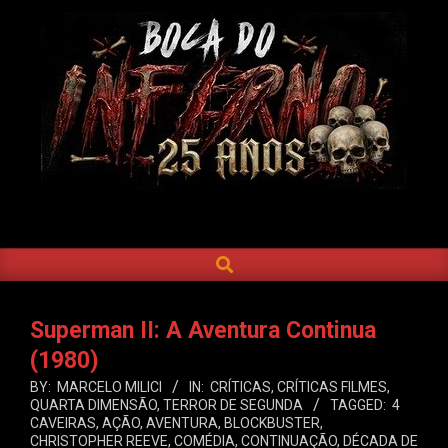
Skip
to
content
BOCA
DO
SEARCH
Primary
INFERNO
Navigation
Menu
Superman II: A Aventura Continua
(1980)
BY:
MARCELO MILICI
IN:
CRÍTICAS
,
CRÍTICAS FILMES
,
QUARTA DIMENSÃO
,
TERROR DE SEGUNDA
TAGGED:
4
CAVEIRAS
,
AÇÃO
,
AVENTURA
,
BLOCKBUSTER
,
CHRISTOPHER REEVE
,
COMÉDIA
,
CONTINUAÇÃO
,
DÉCADA DE