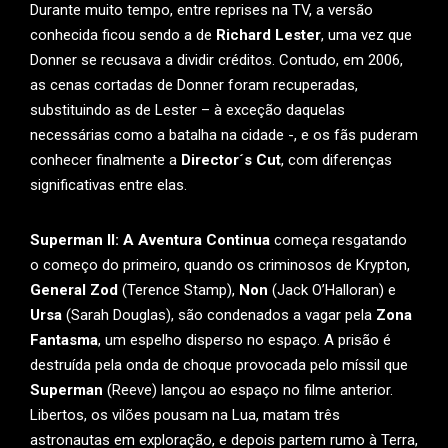
Durante muito tempo, entre reprises na TV, a versão
conhecida ficou sendo a de
Richard Lester
, uma vez que
Donner se recusava a dividir créditos. Contudo, em 2006,
as cenas cortadas de Donner foram recuperadas,
substituindo as de Lester – à exceção daquelas
necessárias como a batalha na cidade -, e os fãs puderam
conhecer finalmente a
Director´s Cut
, com diferenças
significativas entre elas.
Superman II: A Aventura Continua
começa resgatando
o começo do primeiro, quando os criminosos de Krypton,
General Zod
(Terence Stamp),
Non
(Jack O’Halloran) e
Ursa
(Sarah Douglas), são condenados a vagar pela
Zona
Fantasma
, um espelho disperso no espaço. A prisão é
destruída pela onda de choque provocada pelo míssil que
Superman
(Reeve) lançou ao espaço no filme anterior.
Libertos, os vilões pousam na Lua, matam três
astronautas em exploração, e depois partem rumo à Terra,