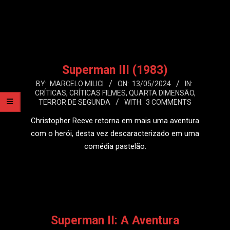
LEIA MAIS
Superman III (1983)
2024-
BY:
MARCELO MILICI
ON:
13/05/2024
IN:
CRÍTICAS
,
CRÍTICAS FILMES
,
QUARTA DIMENSÃO
,
05-
TERROR DE SEGUNDA
WITH:
3 COMMENTS
13
Christopher Reeve retorna em mais uma aventura
com o herói, desta vez descaracterizado em uma
comédia pastelão.
LEIA MAIS
Superman II: A Aventura