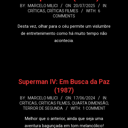
2025-
BY:
MARCELO MILICI
ON:
20/07/2025
IN:
CRÍTICAS
,
CRÍTICAS FILMES
WITH:
6
07-
COMMENTS
20
Desta vez, olhar para o céu permite um vislumbre
de entretenimento como há muito tempo não
acontecia.
LEIA MAIS
Superman IV: Em Busca da Paz
(1987)
2024-
BY:
MARCELO MILICI
ON:
17/06/2024
IN:
CRÍTICAS
,
CRÍTICAS FILMES
,
QUARTA DIMENSÃO
,
06-
TERROR DE SEGUNDA
WITH:
1 COMMENT
17
Melhor que o anterior, ainda que seja uma
aventura bagunçada em tom melancólico!