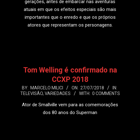
gerações, antes de embarcar nas aventuras
atuais em que os efeitos especiais são mais
importantes que o enredo e que os próprios
atores que representam os personagens.
LEIA MAIS
Tom Welling é confirmado na
CCXP 2018
2018-
BY:
MARCELO MILICI
ON:
27/07/2018
IN:
TELEVISÃO
,
VARIEDADES
WITH:
0 COMMENTS
07-
27
Ator de Smallville vem para as comemorações
dos 80 anos do Superman
LEIA MAIS