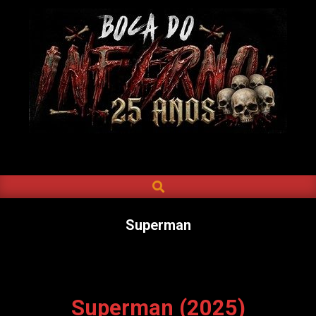
Skip
to
content
BOCA
DO
SEARCH
Primary
INFERNO
Navigation
Menu
Superman
Superman (2025)