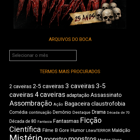
ARQUIVOS DO BOCA
Arquivos
do
Boca
TERMOS MAIS PROCURADOS
3 caveiras
3-5
2-5 caveiras
2 caveiras
4 caveiras
caveiras
Assassinato
adaptação
Assombração
Bagaceira
claustrofobia
Ação
Drama
Comédia
Demônio
Destaque
continuação
Década de 70
Ficção
Fantasmas
Década de 80
Fantasia
Científica
Filme B
Gore
Humor
Maldição
LiteraTERROR
Mistério
monstros
monstro