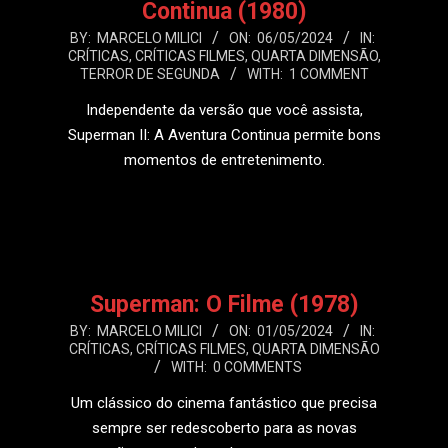
Continua (1980)
2024-
BY:
MARCELO MILICI
ON:
06/05/2024
IN:
CRÍTICAS
,
CRÍTICAS FILMES
,
QUARTA DIMENSÃO
,
05-
TERROR DE SEGUNDA
WITH:
1 COMMENT
06
Independente da versão que você assista,
Superman II: A Aventura Continua permite bons
momentos de entretenimento.
LEIA MAIS
Superman: O Filme (1978)
2024-
BY:
MARCELO MILICI
ON:
01/05/2024
IN:
CRÍTICAS
,
CRÍTICAS FILMES
,
QUARTA DIMENSÃO
05-
WITH:
0 COMMENTS
01
Um clássico do cinema fantástico que precisa
sempre ser redescoberto para as novas