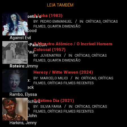
LEIA TAMBÉM
A Loba (1983)
O Bem Contra o
BY:
PEDRO EMMANUEL
IN:
CRÍTICAS
,
CRÍTICAS
Mal
FILMES
,
QUARTA DIMENSÃO
Original:
Good
Against Evil
O Monstro Atômico / O Incrível Homem
Ano:
1977•
País:
EUA
Colossal (1957)
Direção:
Paul
BY:
JUVENATRIX
IN:
CRÍTICAS
,
CRÍTICAS
Wendkos
FILMES
,
QUARTA DIMENSÃO
Roteiro:
Jimmy
Heresy / Witte Wieven (2024)
Sangster
BY:
MARCELO MILICI
IN:
CRÍTICAS
,
CRÍTICAS
Produção:
FILMES
,
CRÍTICAS FILMES RECENTES
Elenco:
Dack
Rambo, Elyssa
O Sétimo Dia (2021)
Davalos, Richard
BY:
SILVIA FARIA
IN:
CRÍTICAS
,
CRÍTICAS
Lynch, Dan
FILMES
,
CRÍTICAS FILMES RECENTES
O'Herlihy, John
Harkins, Jenny