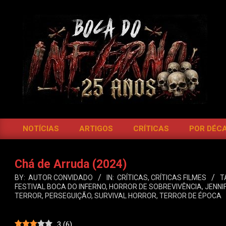
Skip
to
content
BOCA
DO
NOTÍCIAS
ARTIGOS
CRÍTICAS
POR DÉC
Primary
INFERNO
Navigation
Menu
Chá de Arruda (2024)
BY:
AUTOR CONVIDADO
IN:
CRÍTICAS
,
CRÍTICAS FILMES
T
FESTIVAL BOCA DO INFERNO
,
HORROR DE SOBREVIVÊNCIA
,
JENNI
TERROR
,
PERSEGUIÇÃO
,
SURVIVAL HORROR
,
TERROR DE ÉPOCA
3
(
6
)