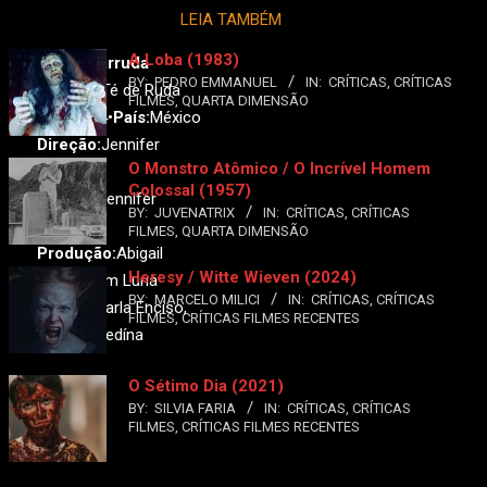
LEIA TAMBÉM
A Loba (1983)
Chá de Arruda
BY:
PEDRO EMMANUEL
IN:
CRÍTICAS
,
CRÍTICAS
Original:
Té de Ruda
FILMES
,
QUARTA DIMENSÃO
Ano:
2024•
País:
México
Direção:
Jennifer
O Monstro Atômico / O Incrível Homem
Remba
Colossal (1957)
Roteiro:
Jennifer
BY:
JUVENATRIX
IN:
CRÍTICAS
,
CRÍTICAS
Remba
FILMES
,
QUARTA DIMENSÃO
Produção:
Abigail
Heresy / Witte Wieven (2024)
Bonilla, Tim Luna
BY:
MARCELO MILICI
IN:
CRÍTICAS
,
CRÍTICAS
Elenco:
Carla Enciso,
FILMES
,
CRÍTICAS FILMES RECENTES
Ramón Medína
O Sétimo Dia (2021)
BY:
SILVIA FARIA
IN:
CRÍTICAS
,
CRÍTICAS
FILMES
,
CRÍTICAS FILMES RECENTES