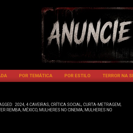
ADA
POR TEMÁTICA
POR ESTILO
TERROR NA 
AGGED:
2024
,
4 CAVEIRAS
,
CRÍTICA SOCIAL
,
CURTA-METRAGEM
,
FER REMBA
,
MÉXICO
,
MULHERES NO CINEMA
,
MULHERES NO