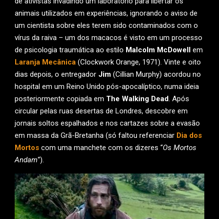
de ativistas invadindo um laboratório para libertar os
animais utilizados em experiências, ignorando o aviso de
um cientista sobre eles terem sido contaminados com o
vírus da raiva – um dos macacos é visto em um processo
de psicologia traumática ao estilo
Malcolm McDowell
em
Laranja Mecânica
(Clockwork Orange, 1971). Vinte e oito
dias depois, o entregador
Jim
(Cillian Murphy) acordou no
hospital em um Reino Unido pós-apocalíptico, numa ideia
posteriormente copiada em
The Walking Dead
. Após
circular pelas ruas desertas de Londres, descobre em
jornais soltos espalhados e nos cartazes sobre a evasão
em massa da Grã-Bretanha (só faltou referenciar
Dia dos
Mortos
com uma manchete com os dizeres “
Os Mortos
Andam
“).