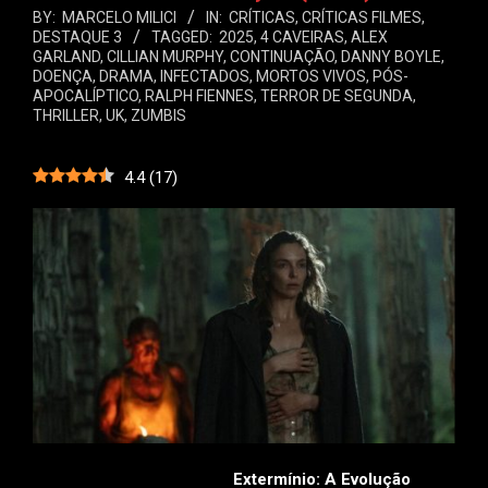
BY:
MARCELO MILICI
IN:
CRÍTICAS
,
CRÍTICAS FILMES
,
DESTAQUE 3
TAGGED:
2025
,
4 CAVEIRAS
,
ALEX
GARLAND
,
CILLIAN MURPHY
,
CONTINUAÇÃO
,
DANNY BOYLE
,
DOENÇA
,
DRAMA
,
INFECTADOS
,
MORTOS VIVOS
,
PÓS-
APOCALÍPTICO
,
RALPH FIENNES
,
TERROR DE SEGUNDA
,
THRILLER
,
UK
,
ZUMBIS
4.4
(
17
)
Extermínio: A Evolução