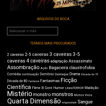
ARQUIVOS DO BOCA
Arquivos
do
Boca
TERMOS MAIS PROCURADOS
3 caveiras
3-5
2-5 caveiras
2 caveiras
4 caveiras
caveiras
Assassinato
adaptação
Assombração
Bagaceira
claustrofobia
Ação
Drama
Comédia
Demônio
Destaque
continuação
Década de 70
Ficção
Fantasmas
Década de 80
Fantasia
Científica
Filme B
Gore
Humor
Maldição
LiteraTERROR
Mistério
monstros
monstro
Mortos Vivos
Quarta Dimensão
Sangue
religiosidade