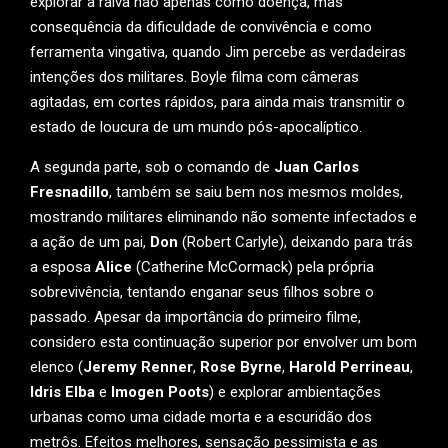
explorar a raiva não apenas como doença, mas
consequência da dificuldade de convivência e como
ferramenta vingativa, quando Jim percebe as verdadeiras
intenções dos militares. Boyle filma com câmeras
agitadas, em cortes rápidos, para ainda mais transmitir o
estado de loucura de um mundo pós-apocalíptico.
A segunda parte, sob o comando de
Juan Carlos
Fresnadillo
, também se saiu bem nos mesmos moldes,
mostrando militares eliminando não somente infectados e
a ação de um pai,
Don
(Robert Carlyle), deixando para trás
a esposa
Alice
(Catherine McCormack) pela própria
sobrevivência, tentando enganar seus filhos sobre o
passado. Apesar da importância do primeiro filme,
considero esta continuação superior por envolver um bom
elenco (
Jeremy Renner
,
Rose Byrne
,
Harold Perrineau
,
Idris Elba
e
Imogen Poots
) e explorar ambientações
urbanas como uma cidade morta e a escuridão dos
metrôs. Efeitos melhores, sensação pessimista e as