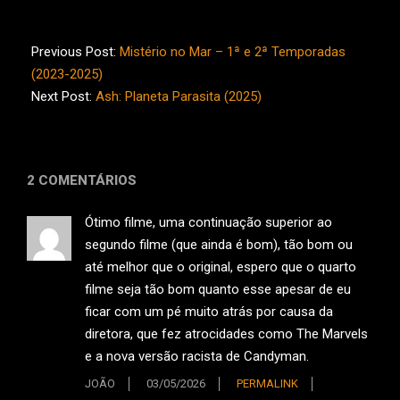
2025-
06-
Previous Post:
Mistério no Mar – 1ª e 2ª Temporadas
19
(2023-2025)
Next Post:
Ash: Planeta Parasita (2025)
2 COMENTÁRIOS
Ótimo filme, uma continuação superior ao
segundo filme (que ainda é bom), tão bom ou
até melhor que o original, espero que o quarto
filme seja tão bom quanto esse apesar de eu
ficar com um pé muito atrás por causa da
diretora, que fez atrocidades como The Marvels
e a nova versão racista de Candyman.
JOÃO
03/05/2026
PERMALINK