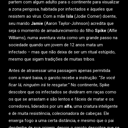
partem com algum adulto para o continente para visualizar
a zona perigosa, habitada por infectados e àqueles que
resistem ao vírus. Com a mãe
Isla
(Jodie Comer) doente,
seu marido
Jamie
(Aaron Taylor-Johnson) acredita que
seja o momento de amadurecimento do filho
Spike
(Alfie
Williams), numa aventura vista como um grande passo na
sociedade quando um jovem de 12 anos mata um
infectado – mas que não deixa de ser um ritual estúpido,
mesmo que sigam tradições de muitas tribos.
Antes de atravessar uma passagem apenas permitida
com a maré baixa, o garoto recebe a instrução: “
Se você
ficar lá, ninguém irá te resgatar.
” No continente, Spike
descobre que os infectados se dividiram em raças como
os que se arrastam e são lentos e fáceis de matar e os
corredores, liderados por um
alfa
, uma criatura inteligente
e de muita resistência, colecionadora de cabeças. Ele
enxerga fogo a uma certa distância, e mesmo que o pai
desdenhe de sua origem, depois o garoto descobre que se