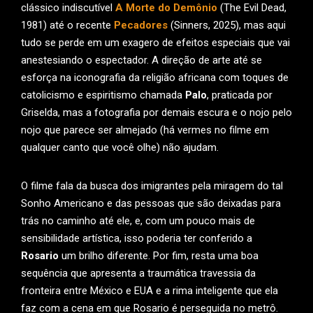
clássico indiscutível
A Morte do Demônio
(The Evil Dead,
1981) até o recente
Pecadores
(Sinners, 2025), mas aqui
tudo se perde em um exagero de efeitos especiais que vai
anestesiando o espectador. A direção de arte até se
esforça na iconografia da religião africana com toques de
catolicismo e espiritismo chamada
Palo
, praticada por
Griselda, mas a fotografia por demais escura e o nojo pelo
nojo que parece ser almejado (há vermes no filme em
qualquer canto que você olhe) não ajudam.
O filme fala da busca dos imigrantes pela miragem do tal
Sonho Americano e das pessoas que são deixadas para
trás no caminho até ele, e, com um pouco mais de
sensibilidade artística, isso poderia ter conferido a
Rosario
um brilho diferente. Por fim, resta uma boa
sequência que apresenta a traumática travessia da
fronteira entre México e EUA e a rima inteligente que ela
faz com a cena em que Rosario é perseguida no metrô.