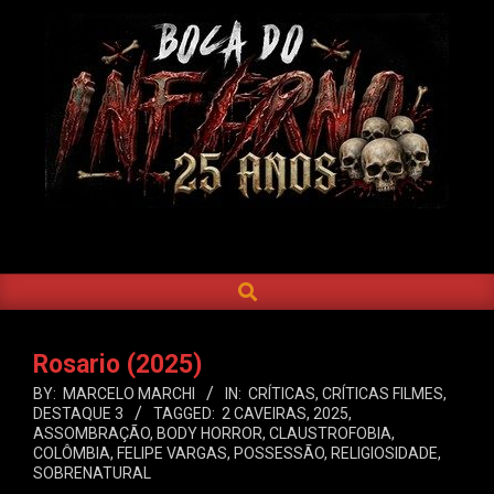
Skip
to
content
BOCA
DO
SEARCH
Primary
INFERNO
Navigation
Menu
Rosario (2025)
BY:
MARCELO MARCHI
IN:
CRÍTICAS
,
CRÍTICAS FILMES
,
DESTAQUE 3
TAGGED:
2 CAVEIRAS
,
2025
,
ASSOMBRAÇÃO
,
BODY HORROR
,
CLAUSTROFOBIA
,
COLÔMBIA
,
FELIPE VARGAS
,
POSSESSÃO
,
RELIGIOSIDADE
,
SOBRENATURAL