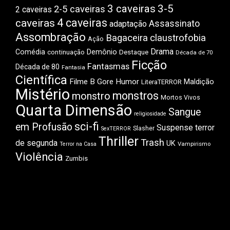
3 caveiras
3-5
2-5 caveiras
2 caveiras
4 caveiras
caveiras
Assassinato
adaptação
Assombração
Bagaceira
claustrofobia
Ação
Drama
Comédia
Demônio
Destaque
continuação
Década de 70
Ficção
Fantasmas
Década de 80
Fantasia
Científica
Filme B
Gore
Humor
Maldição
LiteraTERROR
Mistério
monstros
monstro
Mortos Vivos
Quarta Dimensão
Sangue
religiosidade
sci-fi
em Profusão
Suspense
terror
Slasher
SexTERROR
Thriller
Trash
de segunda
UK
Vampirismo
Terror na Casa
Violência
Zumbis