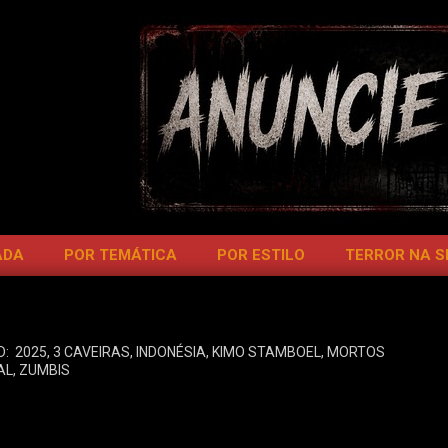
ADA
POR TEMÁTICA
POR ESTILO
TERROR NA 
D:
2025
,
3 CAVEIRAS
,
INDONÉSIA
,
KIMO STAMBOEL
,
MORTOS
AL
,
ZUMBIS