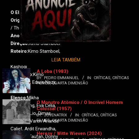
O Elixir
Original:
Abadi Nan Jaya
/ The Elixir
Ano:
2025•
País:
Indonésia
Direção:
Kimo Stamboel
Roteiro:
Kimo Stamboel,
Agasyah Karim, Khalid
LEIA TAMBÉM
Kashogi
A Loba (1983)
Produção:
Kimo
BY:
PEDRO EMMANUEL
IN:
CRÍTICAS
,
CRÍTICAS
Stamboel, Edwin Nazir,
FILMES
,
QUARTA DIMENSÃO
Marinelza
Elenco:
Mikha
O Monstro Atômico / O Incrível Homem
Tambayong, Eva Celia,
Colossal (1957)
Marthino Lio, Dimas
BY:
JUVENATRIX
IN:
CRÍTICAS
,
CRÍTICAS
FILMES
,
QUARTA DIMENSÃO
Anggara, Varen Arianda
Calief, Ardit Erwandha,
Heresy / Witte Wieven (2024)
Claresta Taufan, Donny