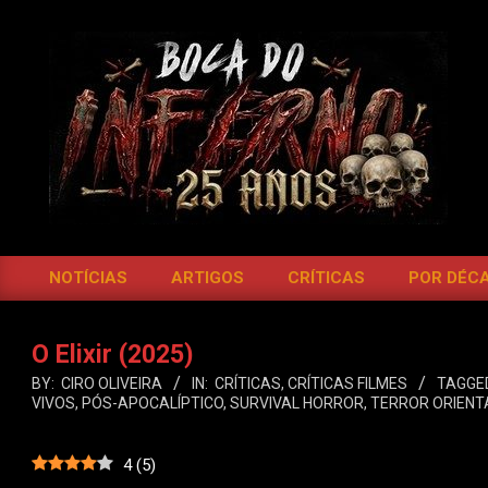
Skip
to
content
BOCA
DO
NOTÍCIAS
ARTIGOS
CRÍTICAS
POR DÉC
Primary
INFERNO
Navigation
Menu
O Elixir (2025)
BY:
CIRO OLIVEIRA
IN:
CRÍTICAS
,
CRÍTICAS FILMES
TAGGE
VIVOS
,
PÓS-APOCALÍPTICO
,
SURVIVAL HORROR
,
TERROR ORIENT
4
(
5
)