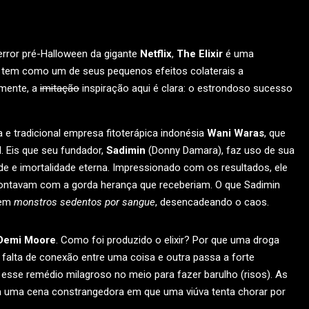
terror pré-Halloween da gigante
Netflix
,
The Elixir
é uma
 tem como um de seus pequenos efeitos colaterais a
amente, a
imitação
inspiração aqui é clara: o estrondoso sucesso
a e tradicional empresa fitoterápica indonésia
Wani Waras
, que
l. Eis que seu fundador,
Sadimin
(Donny Damara), faz uso de sua
e e imortalidade eterna. Impressionado com os resultados, ele
á contavam com a gorda herança que receberiam. O que Sadimin
 em
monstros sedentos por sangue
, desencadeando o caos.
Demi Moore
. Como foi produzido o elixir? Por que uma droga
alta de conexão entre uma coisa e outra passa a forte
 esse remédio milagroso no meio para fazer barulho (risos). As
 uma cena constrangedora em que uma viúva tenta chorar por