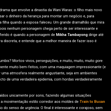
rama que envolve a dinastia da Wani Waras: o filho mais novo
usar o dinheiro da herança para montar um negócio e, para
da filha quando a esposa faleceu. Um grande dramalhão que mira
 pois nenhum personagem chega perto de ser interessante e
ferido é quando a personagem de
Mikha Tambayong
dirige até
a discreta, e entende que a melhor maneira de fazer isso é
 zumbis? Mortos-vivos, perseguições, e muito, muito, muito
gore
.
lmente muito bem-feitos, com uma maquiagem impressionante (e
 uma atmosfera realmente angustiante, seja em ambientes
cto de uma verdadeira epidemia, com hordas verdadeiramente
raídos unicamente por sons, fazendo algumas situações
 a movimentação estilo corredor aos moldes de
Train to Busan
 do senso de urgência. O final é interessante e corajoso, sem