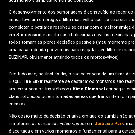
seu marido e simplesmente não consegue.
O desenvolvimento dos personagens é construído ao redor do d
nunca teve um emprego, a filha mais velha quer se divorciar e 
completar, o patriarca resolveu se casar com a melhor amiga 
em
Succession
e acerta nas chatíssimas novelas mexicanas,
todos tomam as piores decisões possíveis (meu momento pre
uma casa rodeada por zumbis para resgatar seu filho de maneir
BUZINAR, obviamente atraindo todos os mortos-vivos).
Dito tudo isso, no final do dia, o que se espera de um filme de
E aqui,
The Elixir
realmente se destaca: os monstros são rea
um terror para os tripofóbicos).
Kimo Stamboel
consegue criar
claustrofóbicos ou em tomadas aéreas que transmitem o impa
imensas.
Não gosto muito da decisão criativa em que os zumbis são at
remeterem às cenas dos
velociraptors
em
Jurassic Park
, mas
é acertada e em vários momentos é fundamental para a geração