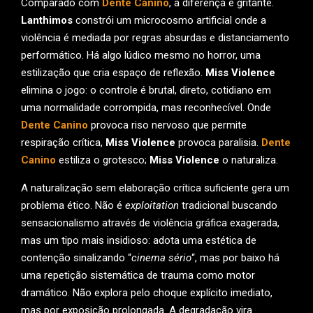
Comparado com
Dente Canino
, a diferença é gritante.
Lanthimos
constrói um microcosmo artificial onde a
violência é mediada por regras absurdas e distanciamento
performático. Há algo lúdico mesmo no horror, uma
estilização que cria espaço de reflexão.
Miss Violence
elimina o jogo: o controle é brutal, direto, cotidiano em
uma normalidade corrompida, mas reconhecível. Onde
Dente Canino
provoca riso nervoso que permite
respiração crítica,
Miss Violence
provoca paralisia.
Dente
Canino
estiliza o grotesco;
Miss Violence
o naturaliza.
A naturalização sem elaboração crítica suficiente gera um
problema ético. Não é
exploitation
tradicional buscando
sensacionalismo através de violência gráfica exagerada,
mas um tipo mais insidioso: adota uma estética de
contenção sinalizando “
cinema sério
“, mas por baixo há
uma repetição sistemática de trauma como motor
dramático. Não explora pelo choque explícito imediato,
mas por exposição prolongada. A degradação vira