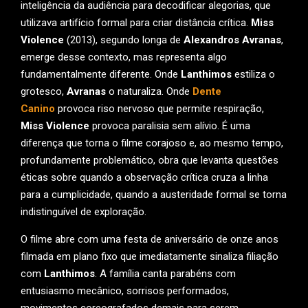
inteligência da audiência para decodificar alegorias, que
utilizava artifício formal para criar distância crítica.
Miss
Violence
(2013), segundo longa de
Alexandros Avranas
,
emerge desse contexto, mas representa algo
fundamentalmente diferente. Onde
Lanthimos
estiliza o
grotesco,
Avranas
o naturaliza. Onde
Dente
Canino
provoca riso nervoso que permite respiração,
Miss Violence
provoca paralisia sem alívio. É uma
diferença que torna o filme corajoso e, ao mesmo tempo,
profundamente problemático, obra que levanta questões
éticas sobre quando a observação crítica cruza a linha
para a cumplicidade, quando a austeridade formal se torna
indistinguível de exploração.
O filme abre com uma festa de aniversário de onze anos
filmada em plano fixo que imediatamente sinaliza filiação
com
Lanthimos
. A família canta parabéns com
entusiasmo mecânico, sorrisos performados,
movimentos coreografados demais para serem