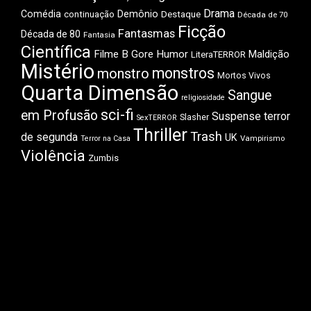
Drama
Comédia
Demônio
Destaque
continuação
Década de 70
Ficção
Fantasmas
Década de 80
Fantasia
Científica
Filme B
Gore
Humor
Maldição
LiteraTERROR
Mistério
monstros
monstro
Mortos Vivos
Quarta Dimensão
Sangue
religiosidade
sci-fi
em Profusão
Suspense
terror
Slasher
SexTERROR
Thriller
Trash
de segunda
UK
Vampirismo
Terror na Casa
Violência
Zumbis