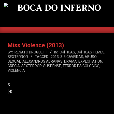
Skip
to
BOCA
content
DO
SEARCH
Primary
INFERNO
Navigation
Menu
Miss Violence (2013)
BY:
RENATO DROGUETT
IN:
CRÍTICAS
,
CRÍTICAS FILMES
,
SEXTERROR
TAGGED:
2013
,
3-5 CAVEIRAS
,
ABUSO
SEXUAL
,
ALEXANDROS AVRANAS
,
DRAMA
,
EXPLOITATION
,
GRÉCIA
,
SEXTERROR
,
SUSPENSE
,
TERROR PSICOLÓGICO
,
VIOLÊNCIA
5
(
4
)