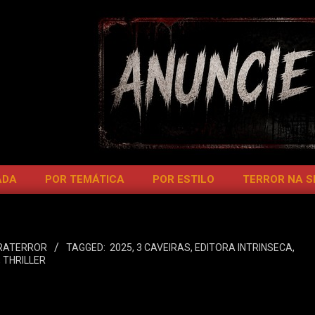
ADA
POR TEMÁTICA
POR ESTILO
TERROR NA 
ERATERROR
TAGGED:
2025
,
3 CAVEIRAS
,
EDITORA INTRINSECA
,
,
THRILLER