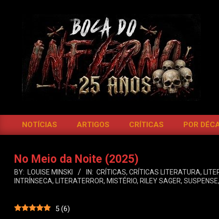
Skip
to
content
BOCA
DO
NOTÍCIAS
ARTIGOS
CRÍTICAS
POR DÉC
Primary
INFERNO
Navigation
Menu
No Meio da Noite (2025)
BY:
LOUISE MINSKI
IN:
CRÍTICAS
,
CRÍTICAS LITERATURA
,
LIT
INTRÍNSECA
,
LITERATERROR
,
MISTÉRIO
,
RILEY SAGER
,
SUSPENSE
5
(
6
)