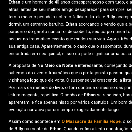
Ethan
é um homem de 40 anos desesperançoso com tudo, e a últ
atrás, antes de seu melhor amigo desaparecer para sempre, s
tem o mesmo pesadelo sobre o fatídico dia: ele e
Billy
acampand
dormir, um estranho barulho,
Ethan
acordando e vendo que a b
paradeiro do garoto nunca foi descoberto, seu corpo nunca foi
sequer no traumático evento que mudou sua vida. Agora, três d
sua antiga casa. Aparentemente, o caso que o assombrou duran
encontrada em seu quintal, e isso só pode significar uma coisa
A proposta de
No Meio da Noite
é interessante, começando de 
sabemos do evento traumático que o protagonista passou quan
vizinhança logo que ele volta. O suspense vai crescendo, a list
Por mais da metade do livro, o tom continua o mesmo das prime
leitura maçante, repetitiva. O sonho de
Ethan
se repetindo, bar
aparentam, e fica apenas nisso por vários capítulos. Um bom 
evolução narrativa por um tempo exageradamente longo.
Assim como acontece em
O Massacre da Família Hope
, o s
de
Billy
na mente de
Ethan
. Quando enfim a lenta construção n