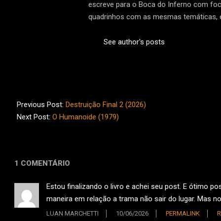
escreve para o Boca do Inferno com foco 
quadrinhos com as mesmas temáticas, e
See author's posts
2026-
02-
Previous Post:
Destruição Final 2 (2026)
10
Next Post:
O Humanoide (1979)
1 COMENTÁRIO
Estou finalizando o livro e achei seu post. E ótimo p
maneira em relação a trama não sair do lugar. Mas no
LUAN MARCHETTI
10/06/2026
PERMALINK
R