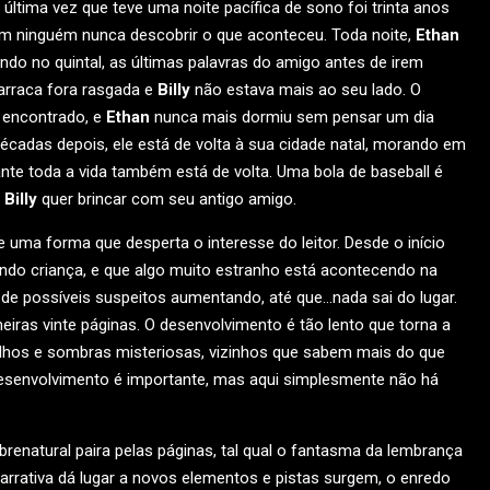
ima vez que teve uma noite pacífica de sono foi trinta anos
em ninguém nunca descobrir o que aconteceu. Toda noite,
Ethan
o no quintal, as últimas palavras do amigo antes de irem
arraca fora rasgada e
Billy
não estava mais ao seu lado. O
 encontrado, e
Ethan
nunca mais dormiu sem pensar um dia
écadas depois, ele está de volta à sua cidade natal, morando em
te toda a vida também está de volta. Uma bola de baseball é
:
Billy
quer brincar com seu antigo amigo.
uma forma que desperta o interesse do leitor. Desde o início
do criança, e que algo muito estranho está acontecendo na
a de possíveis suspeitos aumentando, até que…nada sai do lugar.
iras vinte páginas. O desenvolvimento é tão lento que torna a
ulhos e sombras misteriosas, vizinhos que sabem mais do que
desenvolvimento é importante, mas aqui simplesmente não há
obrenatural paira pelas páginas, tal qual o fantasma da lembrança
arrativa dá lugar a novos elementos e pistas surgem, o enredo