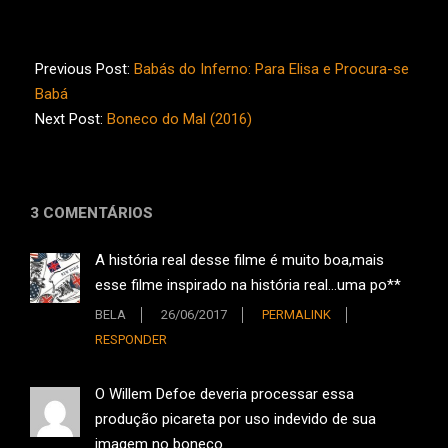
2016-
02-
Previous Post:
Babás do Inferno: Para Elisa e Procura-se
17
Babá
Next Post:
Boneco do Mal (2016)
3 COMENTÁRIOS
A história real desse filme é muito boa,mais
esse filme inspirado na história real…uma po**
BELA
26/06/2017
PERMALINK
RESPONDER
O Willem Defoe deveria processar essa
produção picareta por uso indevido de sua
imagem no boneco