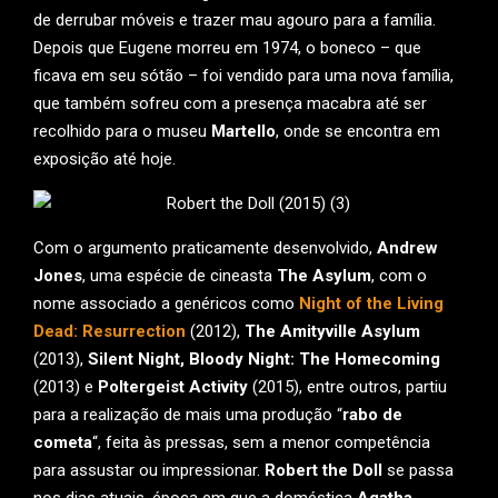
de derrubar móveis e trazer mau agouro para a família.
Depois que Eugene morreu em 1974, o boneco – que
ficava em seu sótão – foi vendido para uma nova família,
que também sofreu com a presença macabra até ser
recolhido para o museu
Martello
, onde se encontra em
exposição até hoje.
Com o argumento praticamente desenvolvido,
Andrew
Jones
, uma espécie de cineasta
The Asylum
, com o
nome associado a genéricos como
Night of the Living
Dead: Resurrection
(2012),
The Amityville Asylum
(2013),
Silent Night, Bloody Night: The Homecoming
(2013) e
Poltergeist Activity
(2015), entre outros, partiu
para a realização de mais uma produção “
rabo de
cometa
“, feita às pressas, sem a menor competência
para assustar ou impressionar.
Robert the Doll
se passa
nos dias atuais, época em que a doméstica
Agatha