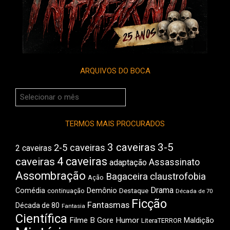
ARQUIVOS DO BOCA
Arquivos
do
Boca
TERMOS MAIS PROCURADOS
3 caveiras
3-5
2-5 caveiras
2 caveiras
4 caveiras
caveiras
Assassinato
adaptação
Assombração
Bagaceira
claustrofobia
Ação
Drama
Demônio
Comédia
Destaque
continuação
Década de 70
Ficção
Fantasmas
Década de 80
Fantasia
Científica
Filme B
Gore
Humor
Maldição
LiteraTERROR