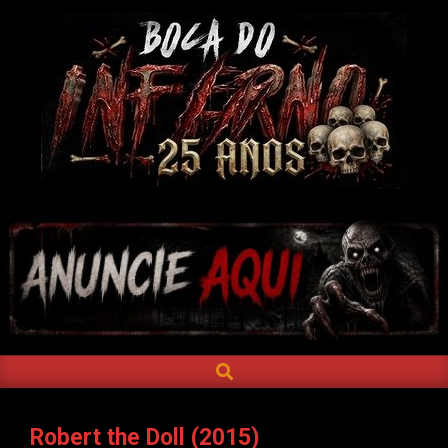
Skip
to
content
BOCA
DO
INFERNO
SEARCH
Primary
Navigation
Menu
Robert the Doll (2015)