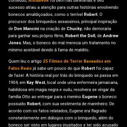
conteúdo,
Annabelle
foi bem nas bilheterias e seu
sucesso atraiu a atenção para outras histórias envolvendo
bonecos amaldiçoados, como o terrível
Robert
. O
precursor dos brinquedos assassinos, principal inspiração
de
Don Mancini
na criação de
Chucky
, não demoraria
para ganhar seu próprio filme,
Robert the Doll
, de
Andrew
Jones
. Mas, o boneco do mal merecia um tratamento no
mínimo aceitável devido à fama de maldito.
Quem leu o artigo
25 Filmes de Terror Baseados em
Fatos Reais
já sabe um pouco do que
Robert
foi capaz
de fazer. A história real por trás do brinquedo se passa em
1904, em
Kay West
, local onde uma enfermeira jamaicana,
habilidosa em magia negra e vudu, resolvera se vingar da
família Otto ao entregar para o menino
Eugene
o boneco
possuído
Robert
, com sua vestimenta de marinheiro. De
acordo com os fatos relatados, Eugene era flagrado
constantemente em diálogos com o brinquedo, além do
boneco ser visto em lugares inusitados e ter sido acusado