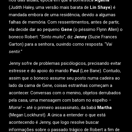
(Judith Haley, uma versão mais barata de
Lin Shaye
) é
mandada embora de uma residência, devido a algumas
falhas de memória. Com ressentimentos, antes de partir,
ela decide dar ao pequeno
Gene
(o péssimo Flynn Allen) o
boneco Robert. “
Sinto muito
“, diz
Jenny
(Suzie Frances
Garton) para a senhora, ouvindo como resposta. “
Vai
sentir.
”
Jenny sofre de problemas psicólogicos, precisando evitar
estresse e do apoio do marido
Paul
(Lee Bane). Contudo,
assim que o boneco assume seu posto numa cadeira ao
lado da cama de Gene, coisas estranhas começam a
acontecer. Conversas com o menino, objetos derrubados
pela casa, uma mensagem com batom no espelho –
Morra!
– até o primeiro assassinato, da babá
Martha
(Megan Lockhurst). A única a entender o que está
acontecendo é Jenny, que logo resolve buscar
informações sobre o passado trágico de Robert a fim de