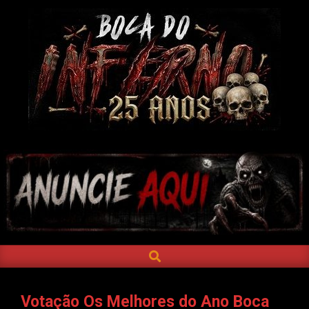
Skip
to
content
BOCA
DO
INFERNO
SEARCH
Primary
Navigation
Menu
Votação Os Melhores do Ano Boca