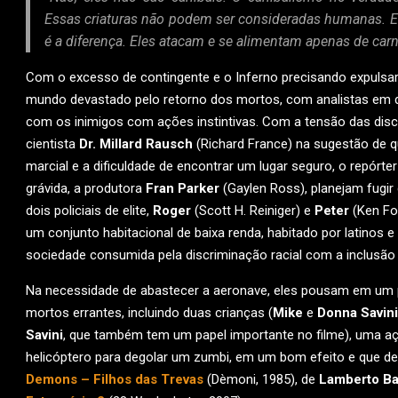
Essas criaturas não podem ser consideradas humanas. E
é a diferença. Eles atacam e se alimentam apenas de car
Com o excesso de contingente e o Inferno precisando expulsa
mundo devastado pelo retorno dos mortos, com analistas em 
com os inimigos com ações instintivas. Com a tensão das discu
cientista
Dr. Millard Rausch
(Richard France) na sugestão de q
marcial e a dificuldade de encontrar um lugar seguro, o repórter
grávida, a produtora
Fran Parker
(Gaylen Ross), planejam fugir
dois policiais de elite,
Roger
(Scott H. Reiniger) e
Peter
(Ken Fo
um conjunto habitacional de baixa renda, habitado por latino
sociedade consumida pela discriminação racial com a inclusão da
Na necessidade de abastecer a aeronave, eles pousam em um 
mortos errantes, incluindo duas crianças (
Mike
e
Donna Savini
Savini
, que também tem um papel importante no filme), uma a
helicóptero para degolar um zumbi, em um bom efeito e que de
Demons – Filhos das Trevas
(Dèmoni, 1985), de
Lamberto Ba