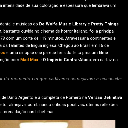
ela intensidade de sua coloração e espessura que lembrava um
cidental e músicas do
De Wolfe Music Library
e
Pretty Things
n
, bastante ouvida no cinema de horror italiano, foi a principal
978 com um corte de 119 minutos. Atravessaria continentes e
 os falantes de língua inglesa. Chegou ao Brasil em 16 de
tos
e uma sinopse que parece ter sido feita para um filme
atenção com
Mad Max
e
O Império Contra-Ataca
, em cartaz na
tir do momento em que cadáveres começavam a ressuscitar
gil de Dario Argento e a completa de Romero na
Versão Definitiva
retor almejava, combinando críticas positivas, ótimas reflexões
arrecadação nas bilheterias.