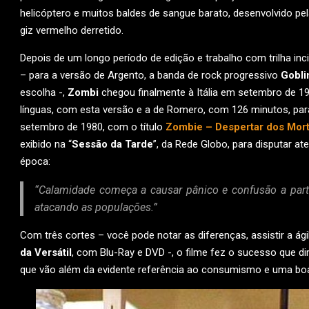
helicóptero e muitos baldes de sangue barato, desenvolvido p
giz vermelho derretido.
Depois de um longo período de edição e trabalho com trilha in
– para a versão de Argento, a banda de rock progressivo
Gobli
escolha -,
Zombi
chegou finalmente à Itália em setembro de 1
línguas, com esta versão e a de Romero, com 126 minutos, para
setembro de 1980, com o título
Zombie – Despertar dos Mor
exibido na “
Sessão da Tarde
”, da Rede Globo, para disputar 
época:
“Calamidade começa a causar pânico e confusão a par
atacando as populações.”
Com três cortes – você pode notar as diferenças, assistir a á
da Versátil
, com Blu-Ray e DVD -, o filme fez o sucesso que di
que vão além da evidente referência ao consumismo e uma boa 