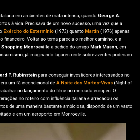
italiana em ambientes de mata intensa, quando
George A.
tos à vida. Precisava de um novo sucesso, uma vez que a
to
Exército do Extermínio
(1973) quanto
Martin
(1976) apenas
no financeiro. Voltar ao tema parecia o melhor caminho, e a
o
Shopping Monroeville
a pedido do amigo
Mark Mason
, em
onsumismo, já imaginando lugares onde sobreviventes poderiam
ard P. Rubinstein
para conseguir investidores interessados no
e era um fã incondicional de
A Noite dos Mortos-Vivos
(Night of
 trabalhar no lançamento do filme no mercado europeu. O
erações no roteiro com influência italiana e arrecadou os
ortos de uma maneira bastante ambiciosa, dispondo de um vasto
isitado e em um aeroporto em Monroeville.