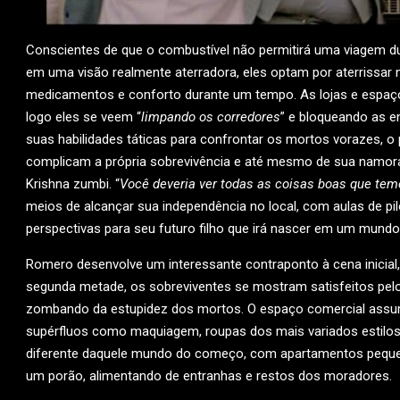
Conscientes de que o combustível não permitirá uma viagem 
em uma visão realmente aterradora, eles optam por aterrissar 
medicamentos e conforto durante um tempo. As lojas e espaços
logo eles se veem “
limpando os corredores
” e bloqueando as 
suas habilidades táticas para confrontar os mortos vorazes, 
complicam a própria sobrevivência e até mesmo de sua namora
Krishna zumbi. “
Você deveria ver todas as coisas boas que temos
meios de alcançar sua independência no local, com aulas de p
perspectivas para seu futuro filho que irá nascer em um mund
Romero desenvolve um interessante contraponto à cena inicial,
segunda metade, os sobreviventes se mostram satisfeitos pel
zombando da estupidez dos mortos. O espaço comercial assum
supérfluos como maquiagem, roupas dos mais variados estilos
diferente daquele mundo do começo, com apartamentos pequ
um porão, alimentando de entranhas e restos dos moradores.