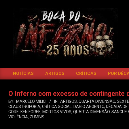
Skip
to
content
BOCA
DO
NOTÍCIAS
ARTIGOS
CRÍTICAS
POR DÉC
Primary
INFERNO
Navigation
Menu
O Inferno com excesso de contingente 
BY:
MARCELO MILICI
IN:
ARTIGOS
,
QUARTA DIMENSÃO
,
SEXT
CLAUSTROFOBIA
,
CRÍTICA SOCIAL
,
DARIO ARGENTO
,
DÉCADA DE 
GORE
,
KEN FOREE
,
MORTOS VIVOS
,
QUARTA DIMENSÃO
,
SANGUE 
VIOLÊNCIA
,
ZUMBIS