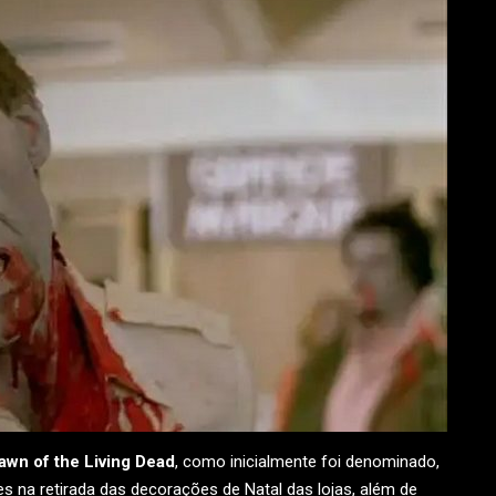
awn of the Living Dead
, como inicialmente foi denominado,
 na retirada das decorações de Natal das lojas, além de