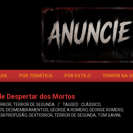
ADA
POR TEMÁTICA
POR ESTILO
TERROR NA 
de Despertar dos Mortos
ERROR
,
TERROR DE SEGUNDA
TAGGED:
CLÁSSICO
,
70
,
DESMEMBRAMENTOS
,
GEORGE A ROMERO
,
GEORGE ROMERO
,
EM PROFUSÃO
,
SEXTERROR
,
TERROR DE SEGUNDA
,
TOM SAVINI
,