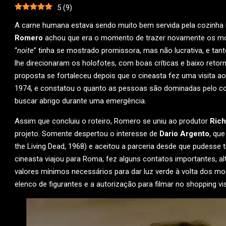
5
(
9
)
A carne humana estava sendo muito bem servida pela cozinha 
Romero
achou que era o momento de trazer novamente os mor
“
noite
” tinha se mostrado promissora, mas não lucrativa, e tan
lhe direcionaram os holofotes, com boas críticas e baixo retor
proposta se fortaleceu depois que o cineasta fez uma visita a
1974, e constatou o quanto as pessoas são dominadas pelo c
buscar abrigo durante uma emergência.
Assim que concluiu o roteiro, Romero se uniu ao produtor
Rich
projeto. Somente despertou o interesse de
Dario Argento
, qu
the Living Dead, 1968) e aceitou a parceria desde que pudesse
cineasta viajou para Roma, fez alguns contatos importantes, alt
valores mínimos necessários para dar luz verde à volta dos m
elenco de figurantes e a autorização para filmar no shopping v