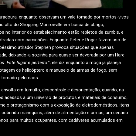
duradoura, enquanto observam um vale tomado por mortos-vivos
no alto do Shopping Monroeville em busca de abrigo,
 no interior do estabelecimento estão repletos de zumbis, e
entradas com caminhões. Enquanto Peter e Roger fazem uso de
o péssimo atirador Stephen provoca situações que apenas
da, deixando-a sozinha para quase ser devorada por um Hare
. Este lugar é perfeito.
”, ele diz enquanto a moça já planeja
ilotagem de helicóptero e manuseio de armas de fogo, sem
o tomado pelo caos.
 envolta em tumulto, descontrole e desorientação, quando, na
os acessos a um universo de produtos e materiais de consumo,
e o protagonismo com a exposição de eletrodomésticos, itens
 cobrindo manequins, além de alimentação e armas, um cenário
enos para muitos ocupantes, com cadáveres acumulados em