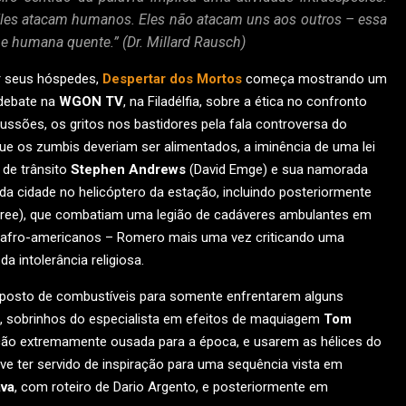
les atacam humanos. Eles não atacam uns aos outros – essa
ne humana quente.” (Dr. Millard Rausch)
r seus hóspedes,
Despertar dos Mortos
começa mostrando um
debate na
WGON TV
, na Filadélfia, sobre a ética no confronto
ssões, os gritos nos bastidores pela fala controversa do
ue os zumbis deveriam ser alimentados, a iminência de uma lei
 de trânsito
Stephen Andrews
(David Emge) e sua namorada
 da cidade no helicóptero da estação, incluindo posteriormente
ree), que combatiam uma legião de cadáveres ambulantes em
s e afro-americanos – Romero mais uma vez criticando uma
 intolerância religiosa.
posto de combustíveis para somente enfrentarem alguns
, sobrinhos do especialista em efeitos de maquiagem
Tom
ção extremamente ousada para a época, e usarem as hélices do
ve ter servido de inspiração para uma sequência vista em
va
, com roteiro de Dario Argento, e posteriormente em