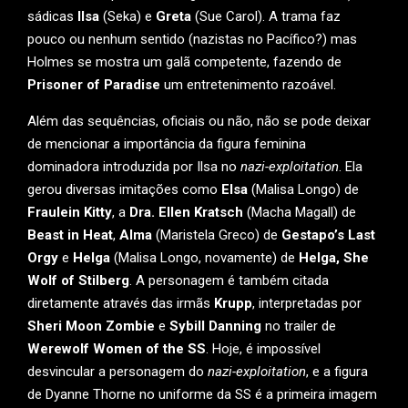
sádicas
Ilsa
(Seka) e
Greta
(Sue Carol). A trama faz
pouco ou nenhum sentido (nazistas no Pacífico?) mas
Holmes se mostra um galã competente, fazendo de
Prisoner of Paradise
um entretenimento razoável.
Além das sequências, oficiais ou não, não se pode deixar
de mencionar a importância da figura feminina
dominadora introduzida por Ilsa no
nazi-exploitation
. Ela
gerou diversas imitações como
Elsa
(Malisa Longo) de
Fraulein Kitty
, a
Dra. Ellen Kratsch
(Macha Magall) de
Beast in Heat
,
Alma
(Maristela Greco) de
Gestapo’s Last
Orgy
e
Helga
(Malisa Longo, novamente) de
Helga, She
Wolf of Stilberg
. A personagem é também citada
diretamente através das irmãs
Krupp
, interpretadas por
Sheri Moon Zombie
e
Sybill Danning
no trailer de
Werewolf Women of the SS
. Hoje, é impossível
desvincular a personagem do
nazi-exploitation
, e a figura
de Dyanne Thorne no uniforme da SS é a primeira imagem