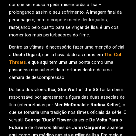
dor que se recusa a pedir misericórdia a Ilsa –
prolongando assim o seu sofrimento. A imagem final da
personagem, com o corpo e mente destroçados,
rastejando pelo quarto para se vingar de Ilsa, é um dos
momentos mais perturbadores do filme.
Dentre as vítimas, é necessário fazer uma menção oficial
a
Uschi Digard
, que já havia dado as caras em
The Cut
Throats
, e que aqui tem uma uma ponta como uma
prisioneira nua submetida a torturas dentro de uma
câmara de descompressão.
Do lado dos vilões,
Ilsa, She Wolf of the SS
foi também
responsável por apresentar a figura das duas asseclas de
Ilsa (interpretadas por
Mer McDonald
e
Rodina Keller
), o
que se tornaria uma tradição nos filmes oficiais da série. O
versátil
George ‘Buck’ Flower
da série
De Volta Para o
Futuro
e de diversos filmes de
John Carpenter
aparece
aqui como um médico nazista auxiliar de Ilsa. Em meio a