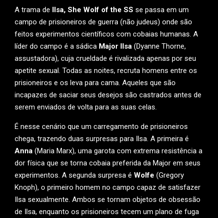
A trama de
Ilsa, She Wolf of the SS
se passa em um
campo de prisioneiros de guerra (não judeus) onde são
feitos experimentos científicos com cobaias humanas. A
líder do campo é a sádica
Major Ilsa
(Dyanne Thorne,
assustadora), cuja crueldade é rivalizada apenas por seu
apetite sexual. Todas as noites, recruta homens entre os
prisioneiros e os leva para cama. Aqueles que são
incapazes de saciar seus desejos são castrados antes de
serem enviados de volta para as suas celas.
É nesse cenário que um carregamento de prisioneiros
chega, trazendo duas surpresas para Ilsa. A primeira é
Anna
(Maria Marx), uma garota com extrema resistência a
dor física que se torna cobaia preferida da Major em seus
experimentos. A segunda surpresa é
Wolfe
(Gregory
Knoph), o primeiro homem no campo capaz de satisfazer
Ilsa sexualmente. Ambos se tornam objetos de obsessão
de Ilsa, enquanto os prisioneiros tecem um plano de fuga