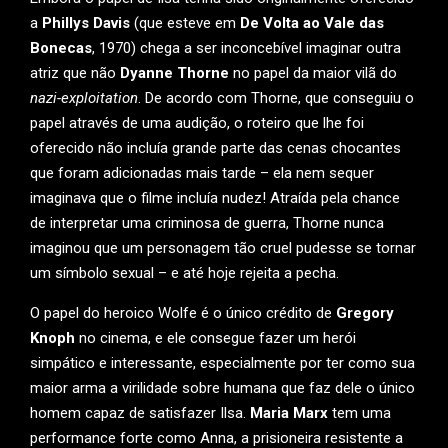
a
Phillys Davis
(que esteve em
De Volta ao Vale das
Bonecas
, 1970) chega a ser inconcebível imaginar outra
atriz que não
Dyanne Thorne
no papel da maior vilã do
nazi-exploitation
. De acordo com Thorne, que conseguiu o
papel através de uma audição, o roteiro que lhe foi
oferecido não incluía grande parte das cenas chocantes
que foram adicionadas mais tarde – ela nem sequer
imaginava que o filme incluía nudez! Atraída pela chance
de interpretar uma criminosa de guerra, Thorne nunca
imaginou que um personagem tão cruel pudesse se tornar
um símbolo sexual – e até hoje rejeita a pecha.
O papel do heroico Wolfe é o único crédito de
Gregory
Knoph
no cinema, e ele consegue fazer um herói
simpático e interessante, especialmente por ter como sua
maior arma a virilidade sobre humana que faz dele o único
homem capaz de satisfazer Ilsa.
Maria Marx
tem uma
performance forte como Anna, a prisioneira resistente a