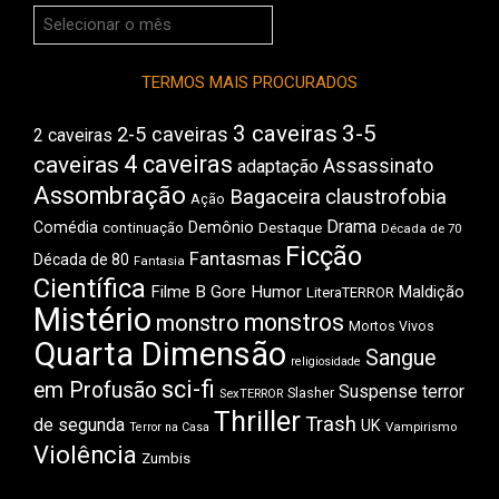
Arquivos
do
Boca
TERMOS MAIS PROCURADOS
3 caveiras
3-5
2-5 caveiras
2 caveiras
4 caveiras
caveiras
Assassinato
adaptação
Assombração
Bagaceira
claustrofobia
Ação
Drama
Comédia
Demônio
Destaque
continuação
Década de 70
Ficção
Fantasmas
Década de 80
Fantasia
Científica
Filme B
Gore
Humor
Maldição
LiteraTERROR
Mistério
monstros
monstro
Mortos Vivos
Quarta Dimensão
Sangue
religiosidade
sci-fi
em Profusão
Suspense
terror
Slasher
SexTERROR
Thriller
Trash
de segunda
UK
Vampirismo
Terror na Casa
Violência
Zumbis