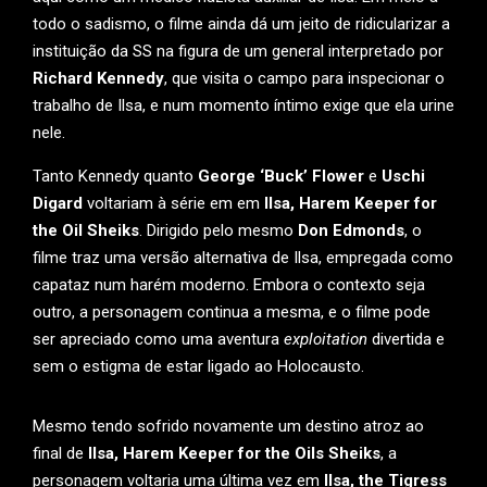
todo o sadismo, o filme ainda dá um jeito de ridicularizar a
instituição da SS na figura de um general interpretado por
Richard Kennedy
, que visita o campo para inspecionar o
trabalho de Ilsa, e num momento íntimo exige que ela urine
nele.
Tanto Kennedy quanto
George ‘Buck’ Flower
e
Uschi
Digard
voltariam à série em em
Ilsa, Harem Keeper for
the Oil Sheiks
. Dirigido pelo mesmo
Don Edmonds
, o
filme traz uma versão alternativa de Ilsa, empregada como
capataz num harém moderno. Embora o contexto seja
outro, a personagem continua a mesma, e o filme pode
ser apreciado como uma aventura
exploitation
divertida e
sem o estigma de estar ligado ao Holocausto.
Mesmo tendo sofrido novamente um destino atroz ao
final de
Ilsa, Harem Keeper for the Oils Sheiks
, a
personagem voltaria uma última vez em
Ilsa, the Tigress