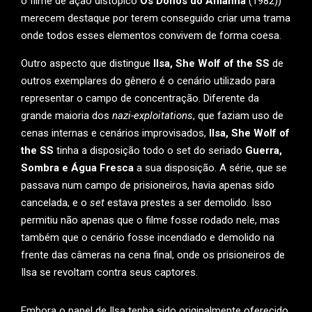
o filme de ação distópico
Os Donos do Amanhã
(1982))
merecem destaque por terem conseguido criar uma trama
onde todos esses elementos convivem de forma coesa.
Outro aspecto que distingue
Ilsa, She Wolf of the SS
de
outros exemplares do gênero é o cenário utilizado para
representar o campo de concentração. Diferente da
grande maioria dos
nazi-exploitations
, que faziam uso de
cenas internas e cenários improvisados,
Ilsa, She Wolf of
the SS
tinha a disposição todo o set do seriado
Guerra,
Sombra e Água Fresca
a sua disposição. A série, que se
passava num campo de prisioneiros, havia apenas sido
cancelada, e o
set
estava prestes a ser demolido. Isso
permitiu não apenas que o filme fosse rodado nele, mas
também que o cenário fosse incendiado e demolido na
frente das câmeras na cena final, onde os prisioneiros de
Ilsa se revoltam contra seus captores.
Embora o papel de Ilsa tenha sido originalmente oferecido