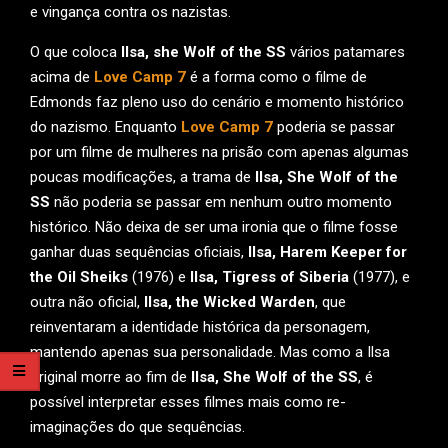
e vingança contra os nazistas.
O que coloca
Ilsa, she Wolf of the SS
vários patamares
acima de
Love Camp 7
é a forma como o filme de
Edmonds faz pleno uso do cenário e momento histórico
do nazismo. Enquanto
Love Camp 7
poderia se passar
por um filme de mulheres na prisão com apenas algumas
poucas modificações, a trama de
Ilsa, She Wolf of the
SS
não poderia se passar em nenhum outro momento
histórico. Não deixa de ser uma ironia que o filme fosse
ganhar duas sequências oficiais,
Ilsa, Harem Keeper for
the Oil Sheiks
(1976) e
Ilsa, Tigress of Siberia
(1977), e
outra não oficial,
Ilsa, the Wicked Warden
, que
reinventaram a identidade histórica da personagem,
mantendo apenas sua personalidade. Mas como a Ilsa
original morre ao fim de
Ilsa, She Wolf of the SS
, é
possível interpretar esses filmes mais como re-
imaginações do que sequências.