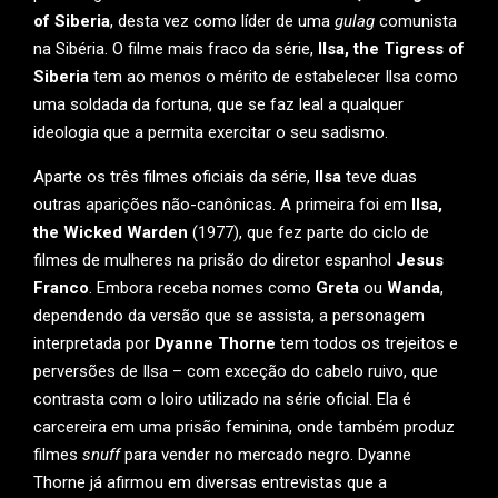
of Siberia
, desta vez como líder de uma
gulag
comunista
na Sibéria. O filme mais fraco da série,
Ilsa, the Tigress of
Siberia
tem ao menos o mérito de estabelecer Ilsa como
uma soldada da fortuna, que se faz leal a qualquer
ideologia que a permita exercitar o seu sadismo.
Aparte os três filmes oficiais da série,
Ilsa
teve duas
outras aparições não-canônicas. A primeira foi em
Ilsa,
the Wicked Warden
(1977), que fez parte do ciclo de
filmes de mulheres na prisão do diretor espanhol
Jesus
Franco
. Embora receba nomes como
Greta
ou
Wanda
,
dependendo da versão que se assista, a personagem
interpretada por
Dyanne Thorne
tem todos os trejeitos e
perversões de Ilsa – com exceção do cabelo ruivo, que
contrasta com o loiro utilizado na série oficial. Ela é
carcereira em uma prisão feminina, onde também produz
filmes
snuff
para vender no mercado negro. Dyanne
Thorne já afirmou em diversas entrevistas que a