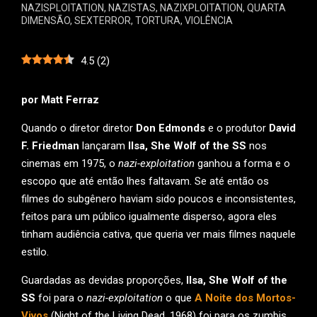
NAZISPLOITATION
,
NAZISTAS
,
NAZIXPLOITATION
,
QUARTA
DIMENSÃO
,
SEXTERROR
,
TORTURA
,
VIOLÊNCIA
4.5
(
2
)
por Matt Ferraz
Quando o diretor diretor
Don Edmonds
e o produtor
David
F. Friedman
lançaram
Ilsa, She Wolf of the SS
nos
cinemas em 1975, o
nazi-exploitation
ganhou a forma e o
escopo que até então lhes faltavam. Se até então os
filmes do subgênero haviam sido poucos e inconsistentes,
feitos para um público igualmente disperso, agora eles
tinham audiência cativa, que queria ver mais filmes naquele
estilo.
Guardadas as devidas proporções,
Ilsa, She Wolf of the
SS
foi para o
nazi-exploitation
o que
A Noite dos Mortos-
Vivos
(Night of the Living Dead, 1968) foi para os zumbis.