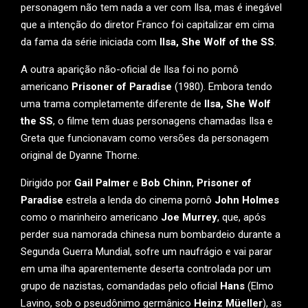
personagem não tem nada a ver com Ilsa, mas é inegável
que a intenção do diretor Franco foi capitalizar em cima
da fama da série iniciada com
Ilsa, She Wolf of the SS
.
A outra aparição não-oficial de Ilsa foi no pornô
americano
Prisoner of Paradise
(1980). Embora tendo
uma trama completamente diferente de
Ilsa, She Wolf
the SS
, o filme tem duas personagens chamadas Ilsa e
Greta que funcionavam como versões da personagem
original de Dyanne Thorne.
Dirigido por
Gail Palmer
e
Bob Chinn
,
Prisoner of
Paradise
estrela a lenda do cinema pornô
John Holmes
como o marinheiro americano
Joe Murrey
, que, após
perder sua namorada chinesa num bombardeio durante a
Segunda Guerra Mundial, sofre um naufrágio e vai parar
em uma ilha aparentemente deserta controlada por um
grupo de nazistas, comandadas pelo oficial
Hans
(Elmo
Lavino, sob o pseudônimo germânico
Heinz Müeller
), as