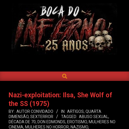
Skip
to
content
BOCA
DO
SEARCH
Primary
INFERNO
Navigation
Menu
Nazi-exploitation: Ilsa, She Wolf of
the SS (1975)
BY:
AUTOR CONVIDADO
IN:
ARTIGOS
,
QUARTA
DIMENSÃO
,
SEXTERROR
TAGGED:
ABUSO SEXUAL
,
DÉCADA DE 70
,
DON EDMONDS
,
EROTISMO
,
MULHERES NO
CINEMA
,
MULHERES NO HORROR
,
NAZISMO
,