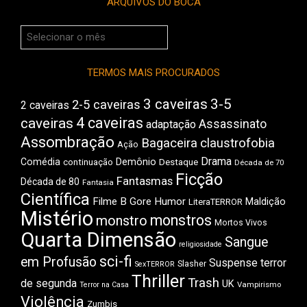
ARQUIVOS DO BOCA
Arquivos
do
Boca
TERMOS MAIS PROCURADOS
3 caveiras
3-5
2-5 caveiras
2 caveiras
4 caveiras
caveiras
Assassinato
adaptação
Assombração
Bagaceira
claustrofobia
Ação
Drama
Comédia
Demônio
Destaque
continuação
Década de 70
Ficção
Fantasmas
Década de 80
Fantasia
Científica
Filme B
Gore
Humor
Maldição
LiteraTERROR
Mistério
monstros
monstro
Mortos Vivos
Quarta Dimensão
Sangue
religiosidade
sci-fi
em Profusão
Suspense
terror
Slasher
SexTERROR
Thriller
Trash
de segunda
UK
Vampirismo
Terror na Casa
Violência
Zumbis