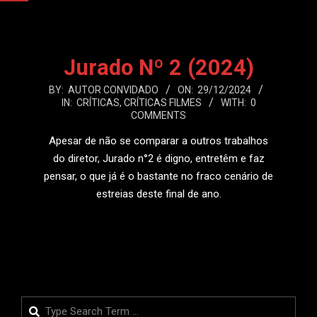
Jurado Nº 2 (2024)
2024-
BY:
AUTOR CONVIDADO
ON:
29/12/2024
IN:
CRÍTICAS
,
CRÍTICAS FILMES
WITH:
0
12-
COMMENTS
29
Apesar de não se comparar a outros trabalhos
do diretor, Jurado n°2 é digno, entretêm e faz
pensar, o que já é o bastante no fraco cenário de
estreias deste final de ano.
LEIA MAIS
Search