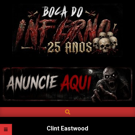
Skip
to
content
BOCA
DO
INFERNO
SEARCH
Primary
Navigation
Menu
Clint Eastwood