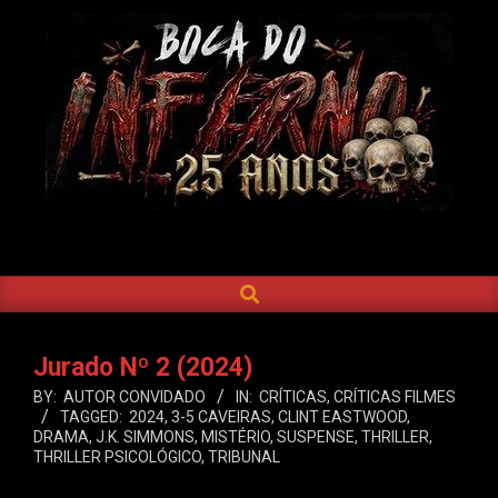
Skip
to
content
BOCA
DO
SEARCH
Primary
INFERNO
Navigation
Menu
Jurado Nº 2 (2024)
BY:
AUTOR CONVIDADO
IN:
CRÍTICAS
,
CRÍTICAS FILMES
TAGGED:
2024
,
3-5 CAVEIRAS
,
CLINT EASTWOOD
,
DRAMA
,
J.K. SIMMONS
,
MISTÉRIO
,
SUSPENSE
,
THRILLER
,
THRILLER PSICOLÓGICO
,
TRIBUNAL