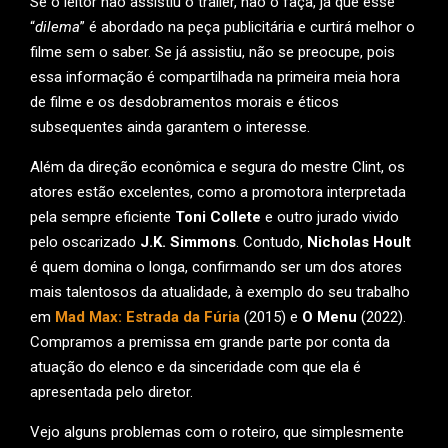
Se o leitor não assistiu o trailer, não o faça, já que esse
“
dilema
” é abordado na peça publicitária e curtirá melhor o
filme sem o saber. Se já assistiu, não se preocupe, pois
essa informação é compartilhada na primeira meia hora
de filme e os desdobramentos morais e éticos
subsequentes ainda garantem o interesse.
Além da direção econômica e segura do mestre Clint, os
atores estão excelentes, como a promotora interpretada
pela sempre eficiente
Toni Collete
e outro jurado vivido
pelo oscarizado
J.K. Simmons
. Contudo,
Nicholas Hoult
é quem domina o longa, confirmando ser um dos atores
mais talentosos da atualidade, à exemplo do seu trabalho
em
Mad Max: Estrada da Fúria
(2015) e
O Menu
(2022).
Compramos a premissa em grande parte por conta da
atuação do elenco e da sinceridade com que ela é
apresentada pelo diretor.
Vejo alguns problemas com o roteiro, que simplesmente