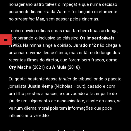
nonagenário astro talvez o impeça) e que numa decisão
puramente financeira da Warner foi lançado diretamente
no
streaming
Max
, sem passar pelos cinemas.
Tenho ouvido críticas duras mas também boas ao longa,
comparando-o inclusive ao clássico
Os Imperdoáveis
(1992). Na minha singela opinião,
Jurado n
°2
não chega a
arranhar o verniz desse último, mas está muito longe dos
recentes filmes do diretor, que foram bem fracos, como
Cry Macho
(2021) ou
A Mula
(2018).
Eu gostei bastante desse
thriller
de tribunal onde o pacato
jornalista
Justin Kemp
(Nicholas Hoult), casado e com
um filho prestes a nascer, é convocado a fazer parte do
júri de um julgamento de assassinato e, diante do caso, se
vê num dilema moral pois tem informações que pode
influenciar o veredito.