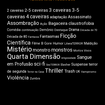
3 caveiras
3-5
2-5 caveiras
2 caveiras
4 caveiras
caveiras
Assassinato
adaptação
Assombração
Bagaceira
claustrofobia
Ação
Drama
Comédia
Demônio
Destaque
continuação
Década de 70
Ficção
Fantasmas
Década de 80
Fantasia
Científica
Filme B
Gore
Humor
Maldição
LiteraTERROR
Mistério
monstros
monstro
Mortos Vivos
Quarta Dimensão
Sangue
religiosidade
sci-fi
em Profusão
Suspense
terror
Slasher
SexTERROR
Thriller
Trash
de segunda
UK
Vampirismo
Terror na Casa
Violência
Zumbis