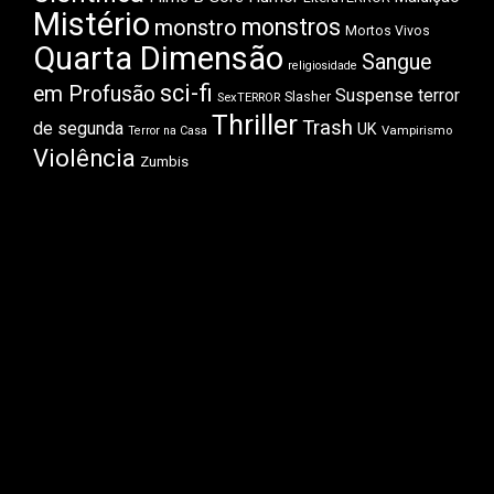
Mistério
monstros
monstro
Mortos Vivos
Quarta Dimensão
Sangue
religiosidade
sci-fi
em Profusão
Suspense
terror
Slasher
SexTERROR
Thriller
Trash
de segunda
UK
Vampirismo
Terror na Casa
Violência
Zumbis