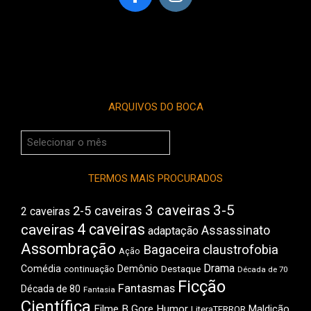
ARQUIVOS DO BOCA
Arquivos
do
Boca
TERMOS MAIS PROCURADOS
3 caveiras
3-5
2-5 caveiras
2 caveiras
4 caveiras
caveiras
Assassinato
adaptação
Assombração
Bagaceira
claustrofobia
Ação
Drama
Comédia
Demônio
Destaque
continuação
Década de 70
Ficção
Fantasmas
Década de 80
Fantasia
Científica
Filme B
Gore
Humor
Maldição
LiteraTERROR