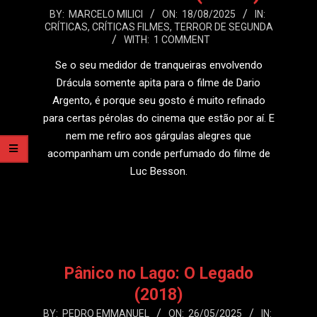
2025-
BY:
MARCELO MILICI
ON:
18/08/2025
IN:
CRÍTICAS
,
CRÍTICAS FILMES
,
TERROR DE SEGUNDA
08-
WITH:
1 COMMENT
18
Se o seu medidor de tranqueiras envolvendo
Drácula somente apita para o filme de Dario
Argento, é porque seu gosto é muito refinado
para certas pérolas do cinema que estão por aí. E
nem me refiro aos gárgulas alegres que
acompanham um conde perfumado do filme de
Luc Besson.
LEIA MAIS
Pânico no Lago: O Legado
(2018)
2025-
BY:
PEDRO EMMANUEL
ON:
26/05/2025
IN: