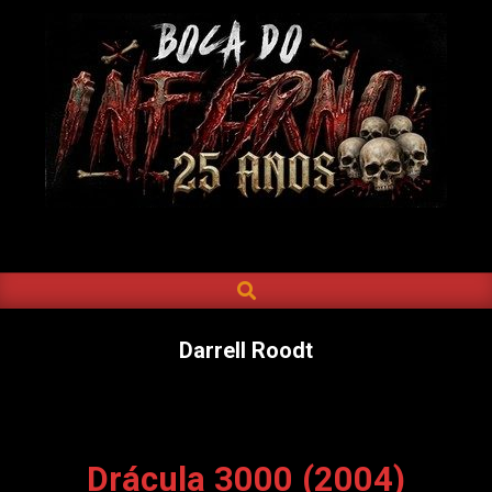
Skip
to
content
BOCA
DO
SEARCH
Primary
INFERNO
Navigation
Menu
Darrell Roodt
Drácula 3000 (2004)