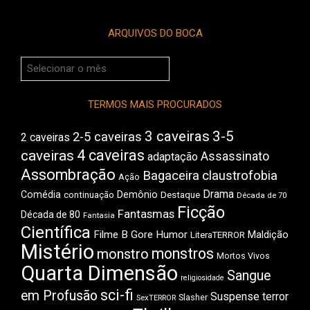
ARQUIVOS DO BOCA
Arquivos
do
Boca
TERMOS MAIS PROCURADOS
3 caveiras
3-5
2-5 caveiras
2 caveiras
4 caveiras
caveiras
Assassinato
adaptação
Assombração
Bagaceira
claustrofobia
Ação
Drama
Comédia
Demônio
Destaque
continuação
Década de 70
Ficção
Fantasmas
Década de 80
Fantasia
Científica
Filme B
Gore
Humor
Maldição
LiteraTERROR
Mistério
monstros
monstro
Mortos Vivos
Quarta Dimensão
Sangue
religiosidade
sci-fi
em Profusão
Suspense
terror
Slasher
SexTERROR