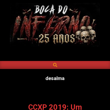
Skip
to
content
BOCA
DO
SEARCH
Primary
INFERNO
Navigation
Menu
desalma
CCXP 2019: Um