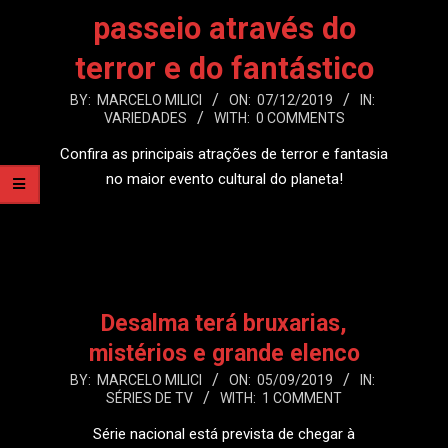
passeio através do
terror e do fantástico
2019-
BY:
MARCELO MILICI
ON:
07/12/2019
IN:
VARIEDADES
WITH:
0 COMMENTS
12-
07
Confira as principais atrações de terror e fantasia
no maior evento cultural do planeta!
LEIA MAIS
Desalma terá bruxarias,
mistérios e grande elenco
2019-
BY:
MARCELO MILICI
ON:
05/09/2019
IN:
SÉRIES DE TV
WITH:
1 COMMENT
09-
05
Série nacional está prevista de chegar à