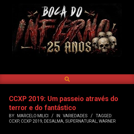
Skip
to
content
BOCA
DO
SEARCH
Primary
INFERNO
Navigation
Menu
CCXP 2019: Um passeio através do
terror e do fantástico
BY:
MARCELO MILICI
IN:
VARIEDADES
TAGGED:
CCXP
,
CCXP 2019
,
DESALMA
,
SUPERNATURAL
,
WARNER