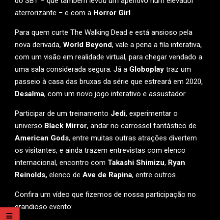
do SBT – que também levou um aperitivo num elevador
aterrorizante – e com a
Horror Girl
.
Para quem curte The Walking Dead e está ansioso pela
nova derivada,
World Beyond
, vale a pena a fila interativa,
com um visão em realidade virtual, para chegar vendado a
uma sala considerada segura. Já a
Globoplay
traz um
passeio à casa das bruxas da série que estreará em 2020,
Desalma
, com um novo jogo interativo e assustador.
Participar de um treinamento
Jedi
, experimentar o
universo
Black Mirror
, andar no carrossel fantástico de
American Gods
, entre muitas outras atrações divertem
os visitantes, e ainda trazem entrevistas com elenco
internacional, encontro com
Takashi Shimizu
,
Ryan
Reinolds,
elenco de
Ave de Rapina
, entre outros.
Confira um vídeo que fizemos de nossa participação no
grandioso evento: