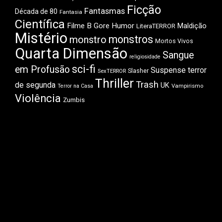
Ficção
Fantasmas
Década de 80
Fantasia
Científica
Filme B
Gore
Humor
Maldição
LiteraTERROR
Mistério
monstros
monstro
Mortos Vivos
Quarta Dimensão
Sangue
religiosidade
sci-fi
em Profusão
Suspense
terror
Slasher
SexTERROR
Thriller
Trash
de segunda
UK
Vampirismo
Terror na Casa
Violência
Zumbis